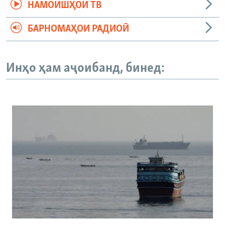
НАМОИШҲОИ ТВ
БАРНОМАҲОИ РАДИОӢ
Инҳо ҳам аҷоибанд, бинед: