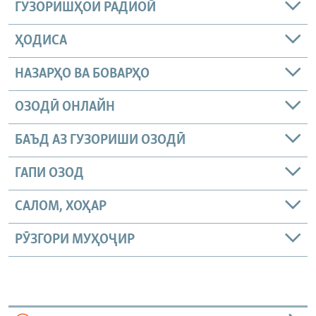
ГУЗОРИШҲОИ РАДИОӢ
ҲОДИСА
НАЗАРҲО ВА БОВАРҲО
ОЗОДӢ ОНЛАЙН
БАЪД АЗ ГУЗОРИШИ ОЗОДӢ
ГАПИ ОЗОД
САЛОМ, ХОҲАР
РӮЗГОРИ МУҲОҶИР