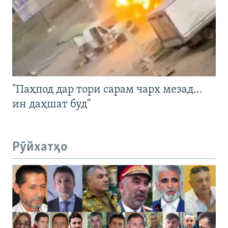
"Паҳпод дар тори сарам чарх мезад…
ин даҳшат буд"
Рӯйхатҳо