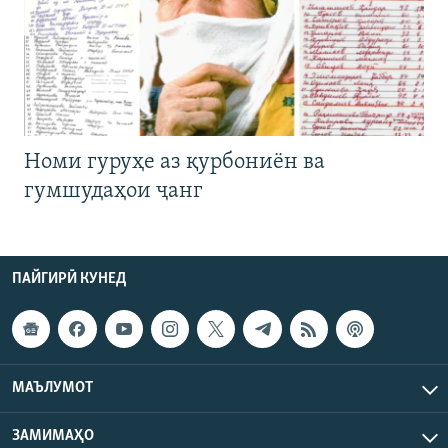
Номи гуруҳе аз қурбониён ва
гумшудаҳои ҷанг
ПАЙГИРӢ КУНЕД
МАЪЛУМОТ
ЗАМИМАҲО