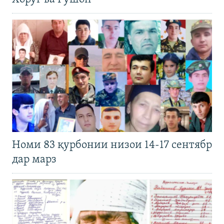
Номи 83 қурбонии низои 14-17 сентябр
дар марз