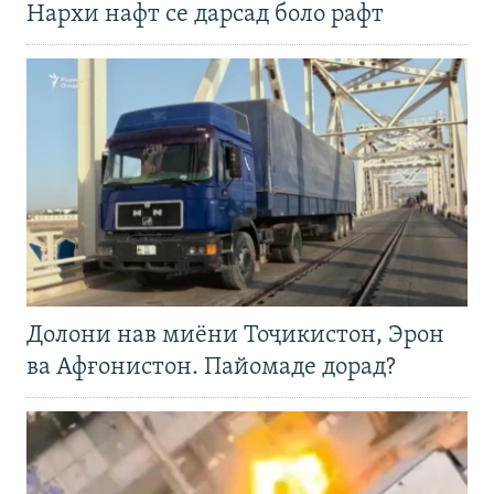
Нархи нафт се дарсад боло рафт
Долони нав миёни Тоҷикистон, Эрон
ва Афғонистон. Пайомаде дорад?