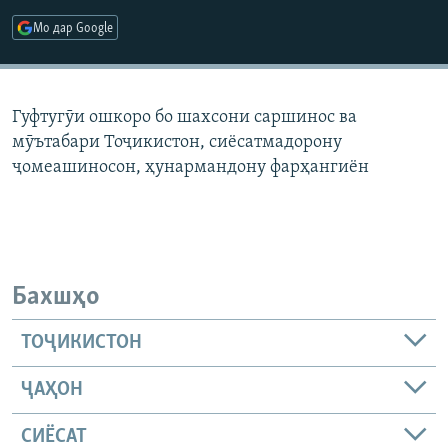
ГУЗОРИШҲОИ РАДИОӢ
Мо дар Google
Русский
ПАЙГИРӢ КУНЕД
Гуфтугӯи ошкоро бо шахсони саршинос ва
мӯътабари Тоҷикистон, сиёсатмадорону
ҷомеашиносон, ҳунармандону фарҳангиён
Ҳамаи сомонаҳои RFE/RL
Бахшҳо
ТОҶИКИСТОН
ҶАҲОН
СИЁСАТ