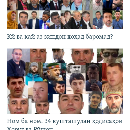
Кӣ ва кай аз зиндон хоҳад баромад?
Ном ба ном. 34 кушташудаи ҳодисаҳои
Хоруғ ва Рӯшон