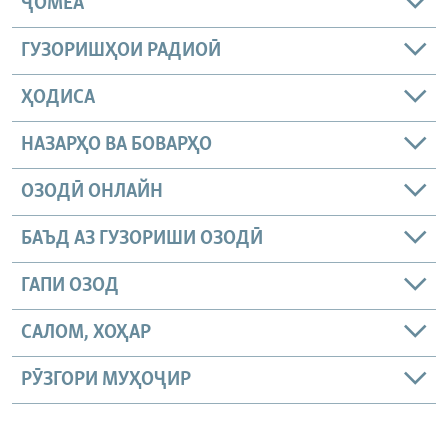
ҶОМEА
ГУЗОРИШҲОИ РАДИОӢ
ҲОДИСА
НАЗАРҲО ВА БОВАРҲО
ОЗОДӢ ОНЛАЙН
БАЪД АЗ ГУЗОРИШИ ОЗОДӢ
ГАПИ ОЗОД
САЛОМ, ХОҲАР
РӮЗГОРИ МУҲОҶИР