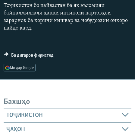
Тоҷикистон бо пайвастан ба як эъломияи
ГУЗОРИШҲОИ РАДИОӢ
Русский
байналмиллалӣ ҳаққи интиқоли партовҳои
зарарнок ба хориҷи кишвар ва нобудсозии онҳоро
ПАЙГИРӢ КУНЕД
пайдо кард.
Ба дигарон фиристед
Ҳамаи сомонаҳои RFE/RL
Мо дар Google
Бахшҳо
ТОҶИКИСТОН
ҶАҲОН