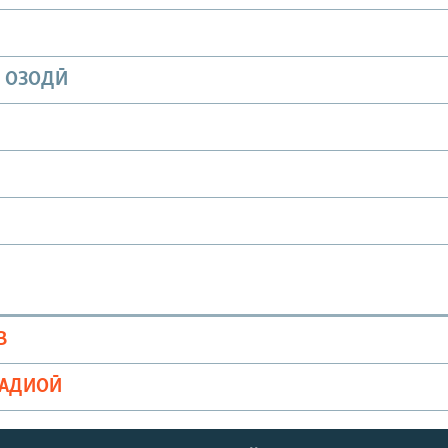
И ОЗОДӢ
В
РАДИОӢ