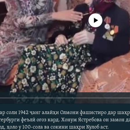
Феълан кор намекунад
ар соли 1942 ҷанг алайҳи Олмони фашистиро дар шаҳ
ербурги феълӣ оғоз кард. Хонум Ястребова он замон 
, ҳоло у 100-сола ва сокини шаҳри Кулоб аст.