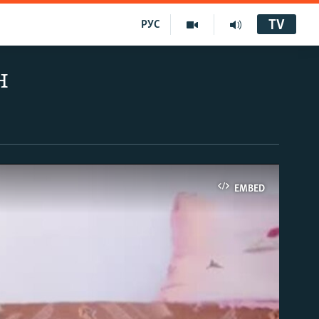
TV
РУС
н
EMBED