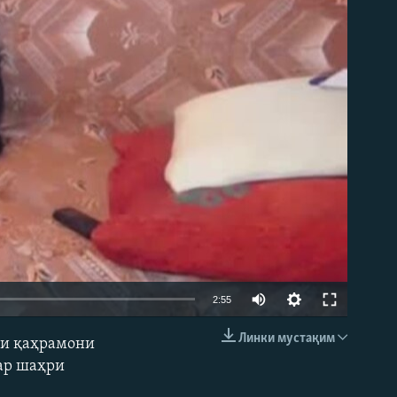
2:55
Линки мустақим
ри қаҳрамони
EMBED
дар шаҳри