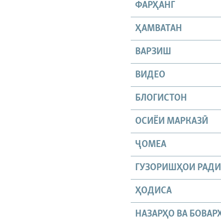
ФАРҲАНГ
ҲАМВАТАН
ВАРЗИШ
ВИДЕО
БЛОГИСТОН
ОСИЁИ МАРКАЗӢ
ҶОМEА
ГУЗОРИШҲОИ РАД
ҲОДИСА
НАЗАРҲО ВА БОВАР