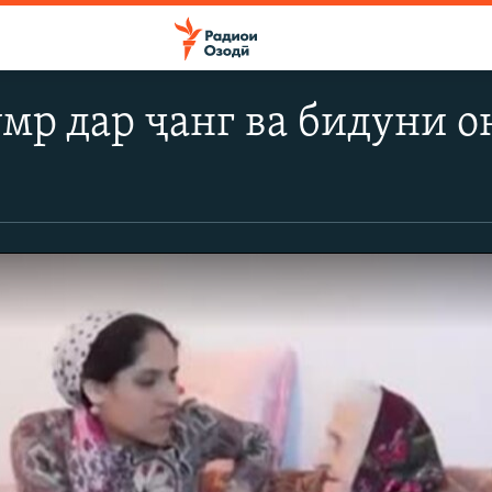
умр дар ҷанг ва бидуни о