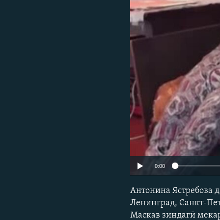
ГУЗОРИШҲОИ РАДИОӢ
0:00
Антонина Ястребова д
Ленинград, Санкт-Пет
Маскав зиндагӣ мекард