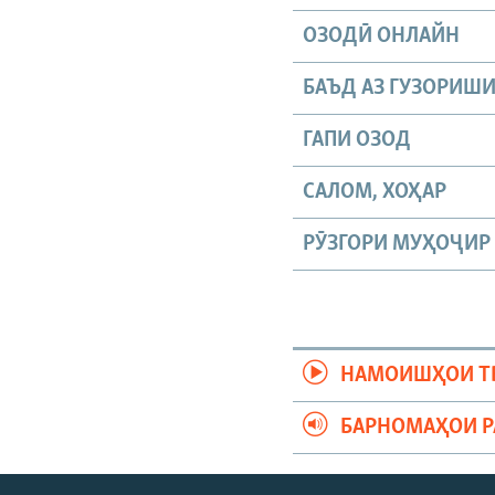
ОЗОДӢ ОНЛАЙН
БАЪД АЗ ГУЗОРИШ
ГАПИ ОЗОД
САЛОМ, ХОҲАР
РӮЗГОРИ МУҲОҶИР
НАМОИШҲОИ Т
БАРНОМАҲОИ 