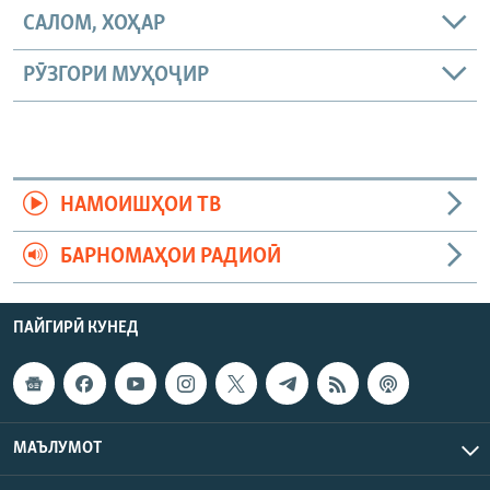
САЛОМ, ХОҲАР
РӮЗГОРИ МУҲОҶИР
НАМОИШҲОИ ТВ
БАРНОМАҲОИ РАДИОӢ
ПАЙГИРӢ КУНЕД
МАЪЛУМОТ