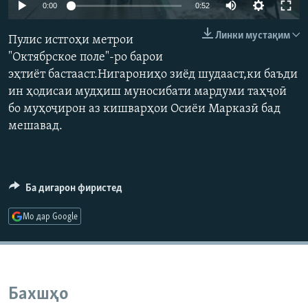
0:00
0:52
ГУЗОРИШҲОИ РАДИОӢ
Русский
Линки мустақим
Пулис истгоҳи метрои
"Октябрское поле"-ро барои
ПАЙГИРӢ КУНЕД
эҳтиёт бастааст.Нигарониҳо зиёд шудааст,ки баъди
ин ҳодисаи мудҳиш муносибати мардуми таҳҷоӣ
бо муҳоҷирон аз кишварҳои Осиёи Марказӣ бад
мешавад.
Ҳамаи сомонаҳои RFE/RL
Ба дигарон фиристед
Мо дар Google
Бахшҳо