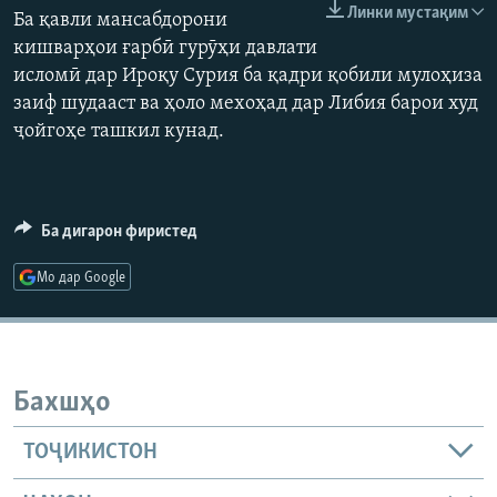
Линки мустақим
Ба қавли мансабдорони
ГУЗОРИШҲОИ РАДИОӢ
Русский
кишварҳои ғарбӣ гурӯҳи давлати
исломӣ дар Ироқу Сурия ба қадри қобили мулоҳиза
ПАЙГИРӢ КУНЕД
заиф шудааст ва ҳоло мехоҳад дар Либия барои худ
ҷойгоҳе ташкил кунад.
Ба дигарон фиристед
Ҳамаи сомонаҳои RFE/RL
Мо дар Google
Бахшҳо
ТОҶИКИСТОН