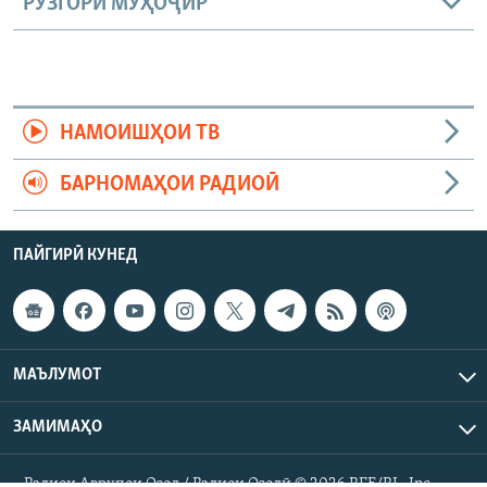
РӮЗГОРИ МУҲОҶИР
НАМОИШҲОИ ТВ
БАРНОМАҲОИ РАДИОӢ
ПАЙГИРӢ КУНЕД
МАЪЛУМОТ
ЗАМИМАҲО
Радиои Аврупои Озод / Радиои Озодӣ © 2026 RFE/RL. Inc.