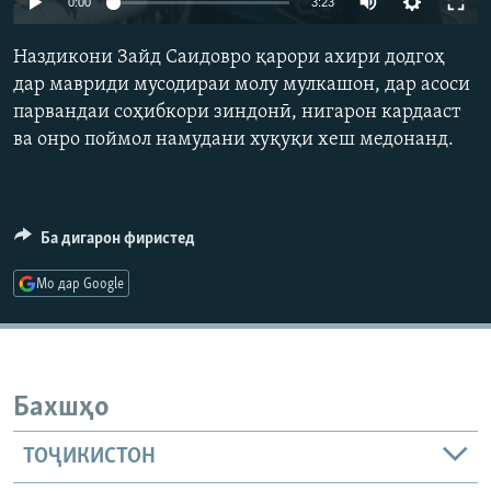
0:00
3:23
ГУЗОРИШҲОИ РАДИОӢ
Русский
Наздикони Зайд Саидовро қарори ахири додгоҳ
дар мавриди мусодираи молу мулкашон, дар асоси
ПАЙГИРӢ КУНЕД
парвандаи соҳибкори зиндонӣ, нигарон кардааст
ва онро поймол намудани хуқуқи хеш медонанд.
Ба дигарон фиристед
Ҳамаи сомонаҳои RFE/RL
Мо дар Google
Бахшҳо
ТОҶИКИСТОН