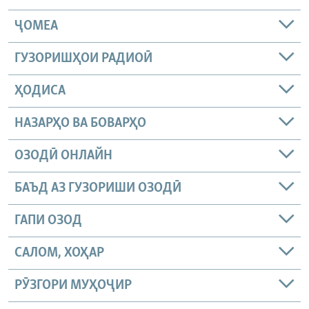
ҶОМEА
ГУЗОРИШҲОИ РАДИОӢ
ҲОДИСА
НАЗАРҲО ВА БОВАРҲО
ОЗОДӢ ОНЛАЙН
БАЪД АЗ ГУЗОРИШИ ОЗОДӢ
ГАПИ ОЗОД
САЛОМ, ХОҲАР
РӮЗГОРИ МУҲОҶИР