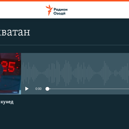
мватан
Феълан кор намекунад
0:00
 кунед