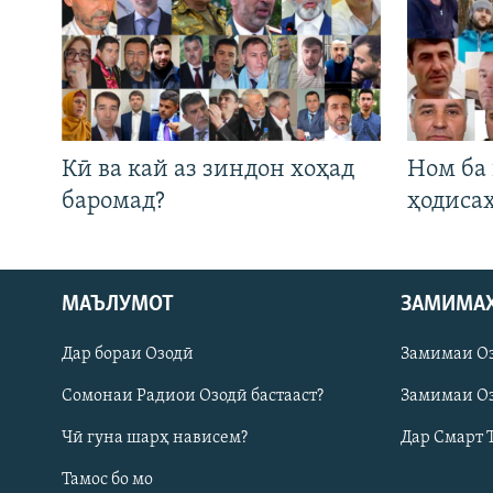
Кӣ ва кай аз зиндон хоҳад
Ном ба
баромад?
ҳодиса
МАЪЛУМОТ
ЗАМИМА
Русский
Дар бораи Озодӣ
Замимаи О
ПАЙГИРӢ КУНЕД
Сомонаи Радиои Озодӣ бастааст?
Замимаи Оз
Чӣ гуна шарҳ нависем?
Дар Смарт 
Тамос бо мо