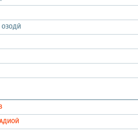
И ОЗОДӢ
В
РАДИОӢ