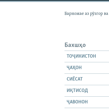
ГУЗОРИШҲОИ РАДИОӢ
Барномае аз рӯзгор в
Бахшҳо
ТОҶИКИСТОН
ҶАҲОН
СИЁСАТ
ИҚТИСОД
ҶАВОНОН