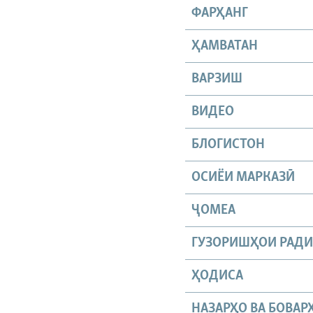
ФАРҲАНГ
ҲАМВАТАН
ВАРЗИШ
ВИДЕО
БЛОГИСТОН
ОСИЁИ МАРКАЗӢ
ҶОМEА
ГУЗОРИШҲОИ РАД
ҲОДИСА
НАЗАРҲО ВА БОВАР