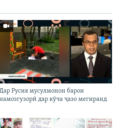
Дар Русия мусулмонон барои
намозгузорӣ дар кӯча ҷазо мегиранд