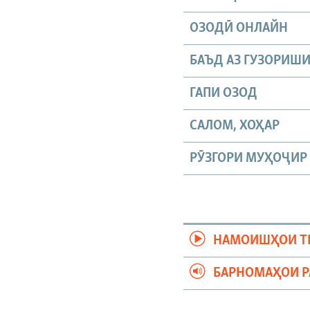
ОЗОДӢ ОНЛАЙН
БАЪД АЗ ГУЗОРИШ
ГАПИ ОЗОД
САЛОМ, ХОҲАР
РӮЗГОРИ МУҲОҶИР
НАМОИШҲОИ Т
БАРНОМАҲОИ 