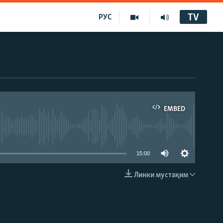
TV
РУС
EMBED
15:00
Линки мустақим
EMBED