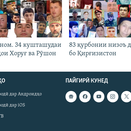
 ном. 34 кушташудаи
83 қурбонии низоъ д
ҳои Хоруғ ва Рӯшон
бо Қирғизистон
ҲО
ПАЙГИРӢ КУНЕД
зодӣ дар Андроидҳо
одӣ дар iOS
ТВ