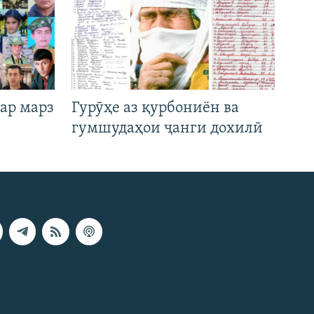
ар марз
Гурӯҳе аз қурбониён ва
гумшудаҳои ҷанги дохилӣ