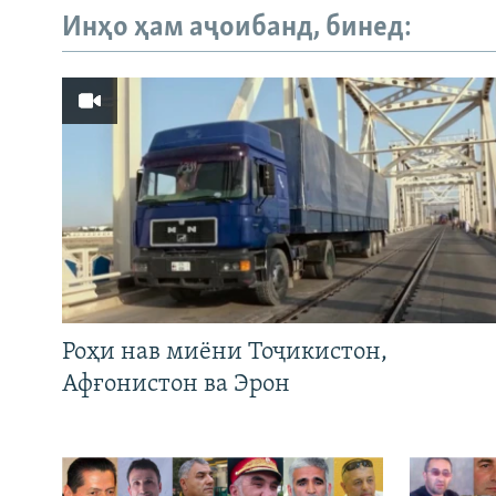
Инҳо ҳам аҷоибанд, бинед:
Роҳи нав миёни Тоҷикистон,
Афғонистон ва Эрон