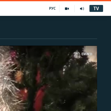
TV
РУС
EMBED