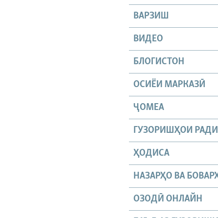
ВАРЗИШ
ВИДЕО
БЛОГИСТОН
ОСИЁИ МАРКАЗӢ
ҶОМEА
ГУЗОРИШҲОИ РАД
ҲОДИСА
НАЗАРҲО ВА БОВАР
ОЗОДӢ ОНЛАЙН