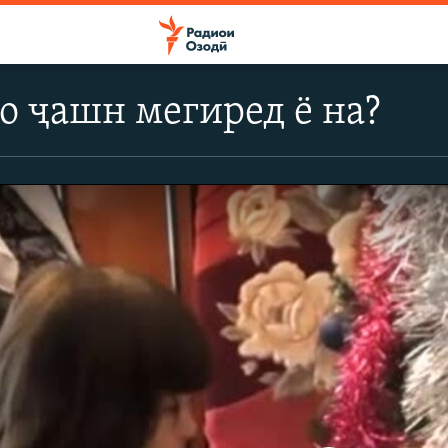
о ҷашн мегиред ё на?