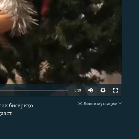
3:39
Линки мустақим
рои бисёриҳо
EMBED
ааст.