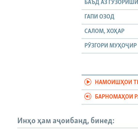
БАЪД АЗ ГУЗОРИШ
ГАПИ ОЗОД
САЛОМ, ХОҲАР
РӮЗГОРИ МУҲОҶИР
НАМОИШҲОИ Т
БАРНОМАҲОИ 
Русский
Инҳо ҳам аҷоибанд, бинед:
ПАЙГИРӢ КУНЕД