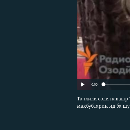
ГУЗОРИШҲОИ РАДИОӢ
0:00
Таҷлили соли нав дар
маҳбубтарин ид ба шу