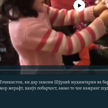
Феълан кор намекунад
 Тоҷикистон, ки дар замони Шӯравӣ муҳимтарин ва ба
мор мерафт, ҳанӯз побарҷост, аммо то ҷое камранг шуд