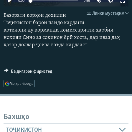
0:00
0:56
ГУЗОРИШҲОИ РАДИОӢ
Русский
Линки мустақим
Вазорати корҳои дохилии
Тоҷикистон барои пайдо кардани
ПАЙГИРӢ КУНЕД
қотилони ду корманди комиссариати ҳарбии
ноҳияи Сино аз сокинон ёрӣ хоста, дар иваз даҳ
ҳазор доллар ҷоиза ваъда кардааст.
Ҳамаи сомонаҳои RFE/RL
Ба дигарон фиристед
Мо дар Google
Бахшҳо
ТОҶИКИСТОН