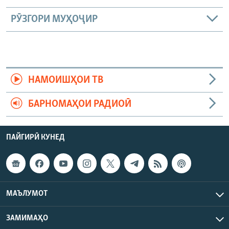
РӮЗГОРИ МУҲОҶИР
НАМОИШҲОИ ТВ
БАРНОМАҲОИ РАДИОӢ
ПАЙГИРӢ КУНЕД
МАЪЛУМОТ
ЗАМИМАҲО