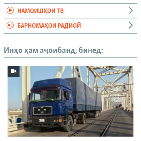
НАМОИШҲОИ ТВ
БАРНОМАҲОИ РАДИОӢ
Инҳо ҳам аҷоибанд, бинед: