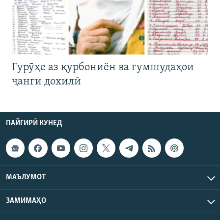
Гурӯҳе аз қурбониён ва гумшудаҳои
ҷанги дохилӣ
ПАЙГИРӢ КУНЕД
МАЪЛУМОТ
ЗАМИМАҲО