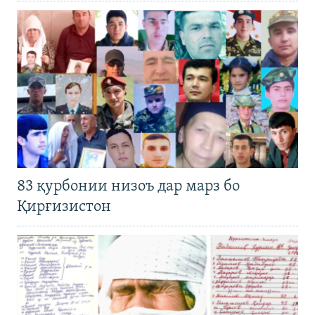
83 қурбонии низоъ дар марз бо
Қирғизистон