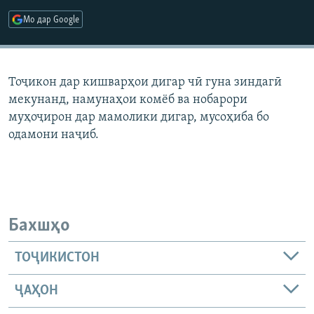
ГУЗОРИШҲОИ РАДИОӢ
Мо дар Google
Русский
ПАЙГИРӢ КУНЕД
Тоҷикон дар кишварҳои дигар чӣ гуна зиндагӣ
мекунанд, намунаҳои комёб ва нобарори
муҳоҷирон дар мамолики дигар, мусоҳиба бо
одамони наҷиб.
Ҳамаи сомонаҳои RFE/RL
Бахшҳо
ТОҶИКИСТОН
ҶАҲОН