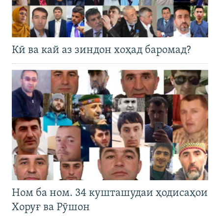
Кӣ ва кай аз зиндон хоҳад баромад?
Ном ба ном. 34 кушташудаи ҳодисаҳои
Хоруғ ва Рӯшон