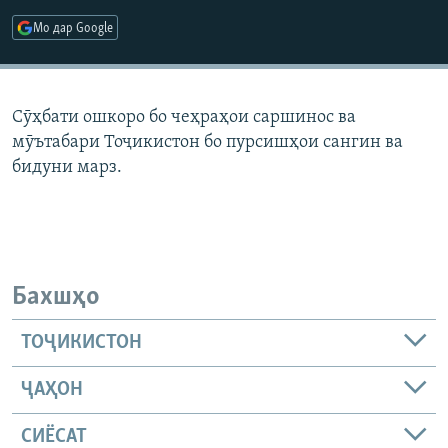
ГУЗОРИШҲОИ РАДИОӢ
Мо дар Google
Русский
ПАЙГИРӢ КУНЕД
Сӯҳбати ошкоро бо чеҳраҳои саршинос ва
мӯътабари Тоҷикистон бо пурсишҳои сангин ва
бидуни марз.
Ҳамаи сомонаҳои RFE/RL
Бахшҳо
ТОҶИКИСТОН
ҶАҲОН
СИЁСАТ