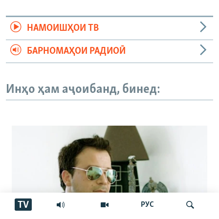
НАМОИШҲОИ ТВ
БАРНОМАҲОИ РАДИОӢ
Инҳо ҳам аҷоибанд, бинед:
TV
РУС