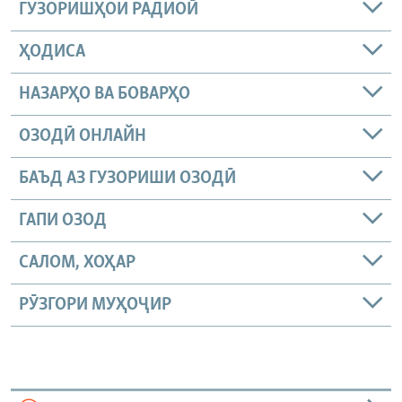
ГУЗОРИШҲОИ РАДИОӢ
ҲОДИСА
НАЗАРҲО ВА БОВАРҲО
ОЗОДӢ ОНЛАЙН
БАЪД АЗ ГУЗОРИШИ ОЗОДӢ
ГАПИ ОЗОД
САЛОМ, ХОҲАР
РӮЗГОРИ МУҲОҶИР