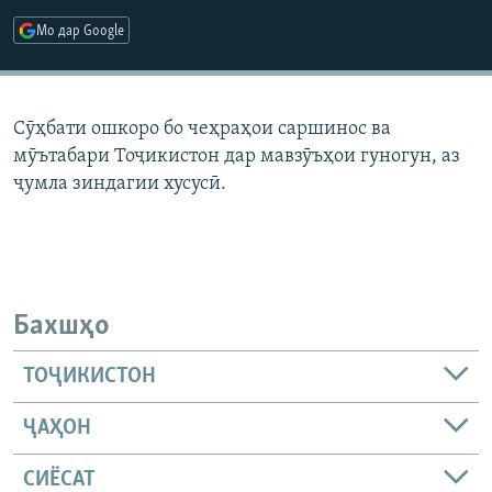
ГУЗОРИШҲОИ РАДИОӢ
Мо дар Google
Русский
ПАЙГИРӢ КУНЕД
Сӯҳбати ошкоро бо чеҳраҳои саршинос ва
мӯътабари Тоҷикистон дар мавзӯъҳои гуногун, аз
ҷумла зиндагии хусусӣ.
Ҳамаи сомонаҳои RFE/RL
Бахшҳо
ТОҶИКИСТОН
ҶАҲОН
СИЁСАТ