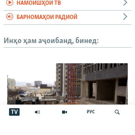
НАМОИШҲОИ ТВ
БАРНОМАҲОИ РАДИОӢ
Инҳо ҳам аҷоибанд, бинед:
TV
РУС