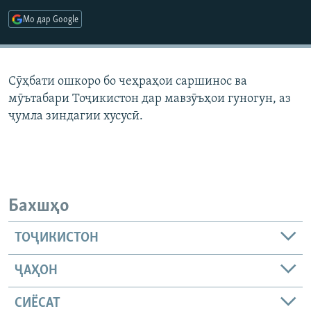
ГУЗОРИШҲОИ РАДИОӢ
Мо дар Google
Русский
ПАЙГИРӢ КУНЕД
Сӯҳбати ошкоро бо чеҳраҳои саршинос ва
мӯътабари Тоҷикистон дар мавзӯъҳои гуногун, аз
ҷумла зиндагии хусусӣ.
Ҳамаи сомонаҳои RFE/RL
Бахшҳо
ТОҶИКИСТОН
ҶАҲОН
СИЁСАТ