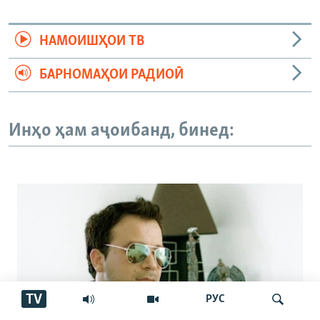
НАМОИШҲОИ ТВ
БАРНОМАҲОИ РАДИОӢ
Инҳо ҳам аҷоибанд, бинед:
TV
РУС