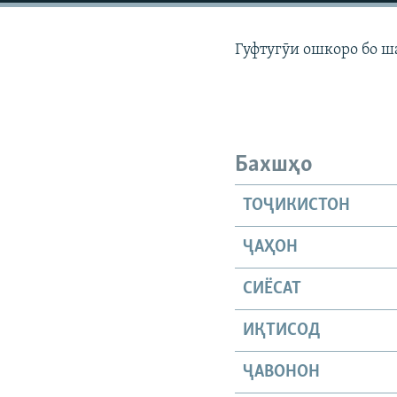
ГУЗОРИШҲОИ РАДИОӢ
Гуфтугӯи ошкоро бо ш
Бахшҳо
ТОҶИКИСТОН
ҶАҲОН
СИЁСАТ
ИҚТИСОД
ҶАВОНОН