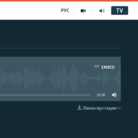
TV
РУС
EMBED
15:00
Линки мустақим
EMBED