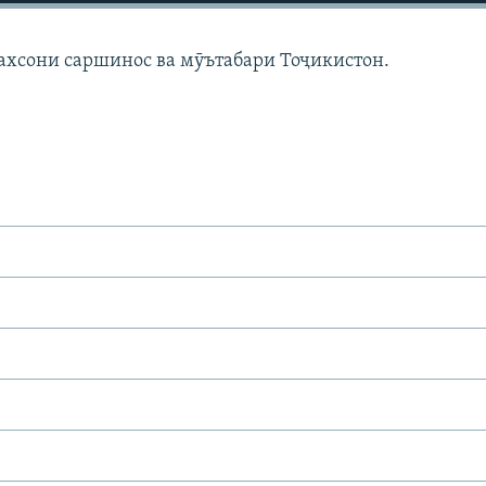
ахсони саршинос ва мӯътабари Тоҷикистон.