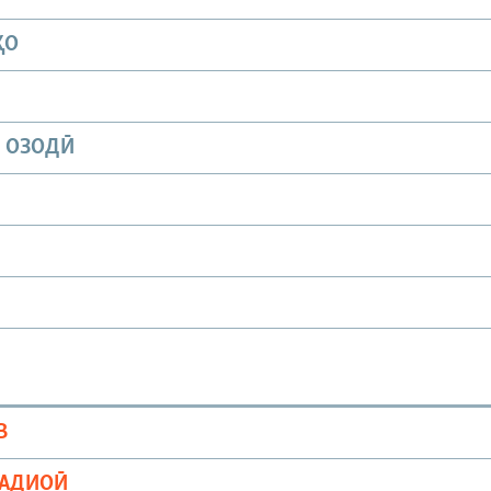
ҲО
И ОЗОДӢ
В
РАДИОӢ