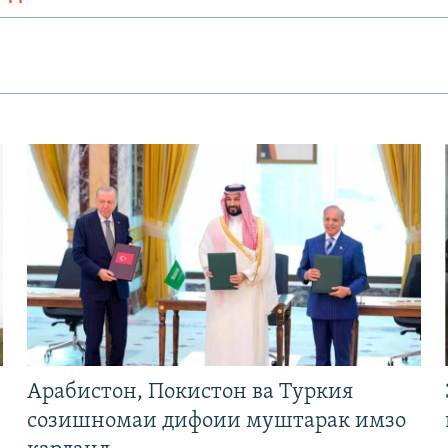
Арабистон, Покистон ва Туркия
созишномаи дифоии муштарак имзо