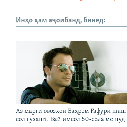
Инҳо ҳам аҷоибанд, бинед:
Аз марги овозхон Баҳром Ғафурӣ шаш
сол гузашт. Вай имсол 50-сола мешуд