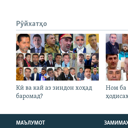
Рӯйхатҳо
Кӣ ва кай аз зиндон хоҳад
Ном ба
баромад?
ҳодиса
МАЪЛУМОТ
ЗАМИМА
Русский