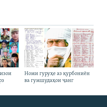
низои
Номи гуруҳе аз қурбониён
рз
ва гумшудаҳои ҷанг