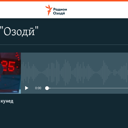
"Озодӣ"
Феълан кор намекунад
0:00
 кунед