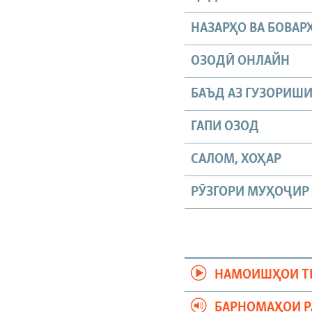
НАЗАРҲО ВА БОВАР
ОЗОДӢ ОНЛАЙН
БАЪД АЗ ГУЗОРИШ
ГАПИ ОЗОД
САЛОМ, ХОҲАР
РӮЗГОРИ МУҲОҶИР
НАМОИШҲОИ Т
БАРНОМАҲОИ 