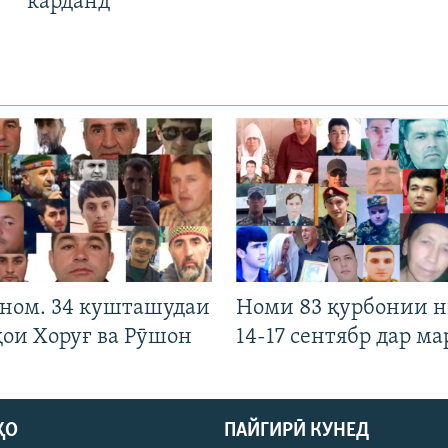
карданд
 ном. 34 кушташудаи
Номи 83 қурбонии 
ҳои Хоруғ ва Рӯшон
14-17 сентябр дар ма
ҲО
ПАЙГИРӢ КУНЕД