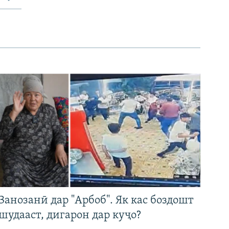
Занозанӣ дар "Арбоб". Як кас боздошт
шудааст, дигарон дар куҷо?