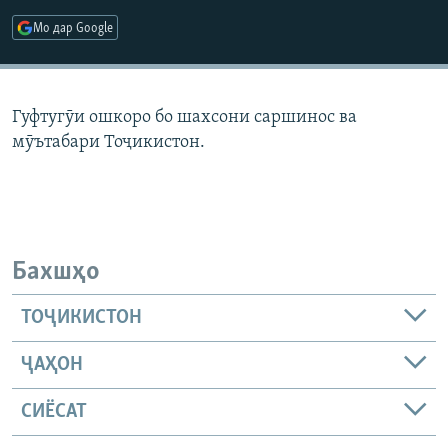
ГУЗОРИШҲОИ РАДИОӢ
Мо дар Google
Русский
ПАЙГИРӢ КУНЕД
Гуфтугӯи ошкоро бо шахсони саршинос ва
мӯътабари Тоҷикистон.
Ҳамаи сомонаҳои RFE/RL
Бахшҳо
ТОҶИКИСТОН
ҶАҲОН
СИЁСАТ