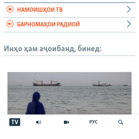
НАМОИШҲОИ ТВ
БАРНОМАҲОИ РАДИОӢ
Инҳо ҳам аҷоибанд, бинед:
TV
РУС