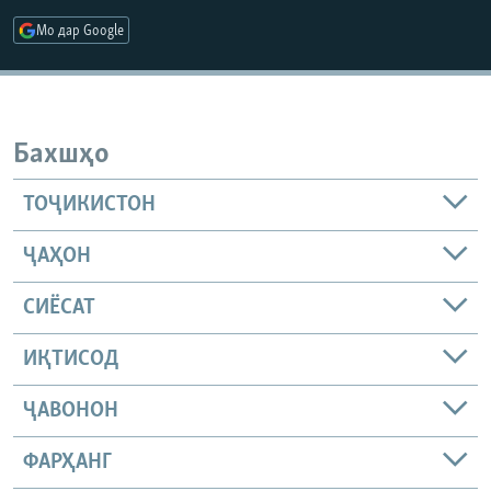
ГУЗОРИШҲОИ РАДИОӢ
Мо дар Google
Русский
ПАЙГИРӢ КУНЕД
Бахшҳо
ТОҶИКИСТОН
Ҳамаи сомонаҳои RFE/RL
ҶАҲОН
СИЁСАТ
ИҚТИСОД
ҶАВОНОН
ФАРҲАНГ