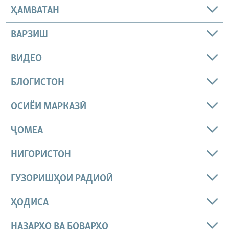
ҲАМВАТАН
ВАРЗИШ
ВИДЕО
БЛОГИСТОН
ОСИЁИ МАРКАЗӢ
ҶОМEА
НИГОРИСТОН
ГУЗОРИШҲОИ РАДИОӢ
ҲОДИСА
НАЗАРҲО ВА БОВАРҲО