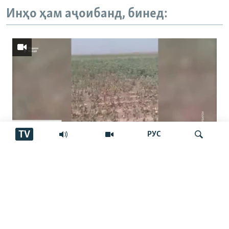
Инҳо ҳам аҷоибанд, бинед:
TV
РУС
Пахтакорони Фархор аз тақсими об
шикоят доранд
Ҷустуҷӯ