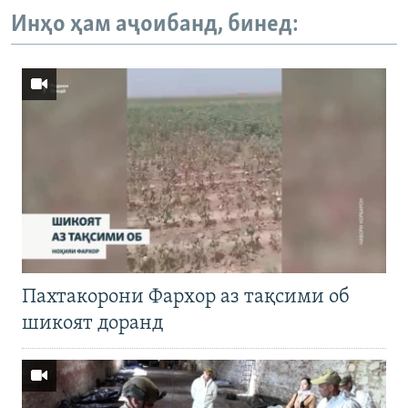
Инҳо ҳам аҷоибанд, бинед:
Пахтакорони Фархор аз тақсими об
шикоят доранд