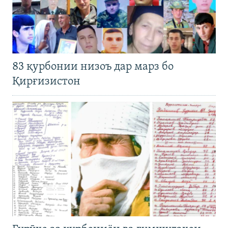
83 қурбонии низоъ дар марз бо
Қирғизистон