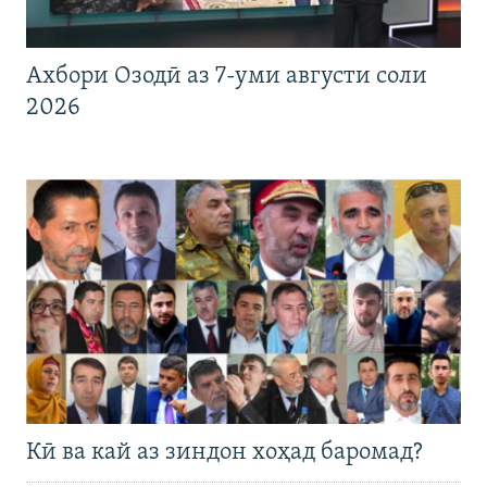
Ахбори Озодӣ аз 7-уми августи соли
2026
Кӣ ва кай аз зиндон хоҳад баромад?