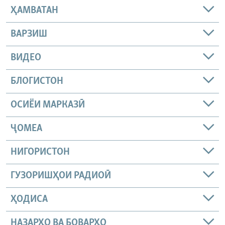
ҲАМВАТАН
ВАРЗИШ
ВИДЕО
БЛОГИСТОН
ОСИЁИ МАРКАЗӢ
ҶОМEА
НИГОРИСТОН
ГУЗОРИШҲОИ РАДИОӢ
ҲОДИСА
НАЗАРҲО ВА БОВАРҲО