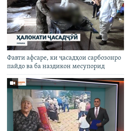
Фавти афсаре, ки ҷасадҳои сарбозонро
пайдо ва ба наздикон месупорид