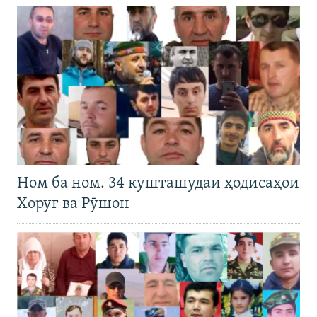
Ном ба ном. 34 кушташудаи ҳодисаҳои
Хоруғ ва Рӯшон