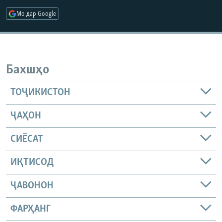
ГУЗОРИШҲОИ РАДИОӢ
Мо дар Google
Русский
ПАЙГИРӢ КУНЕД
Бахшҳо
ТОҶИКИСТОН
Ҳамаи сомонаҳои RFE/RL
ҶАҲОН
СИЁСАТ
ИҚТИСОД
ҶАВОНОН
ФАРҲАНГ