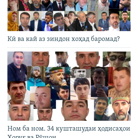
Кӣ ва кай аз зиндон хоҳад баромад?
Ном ба ном. 34 кушташудаи ҳодисаҳои
Хоруғ ва Рӯшон