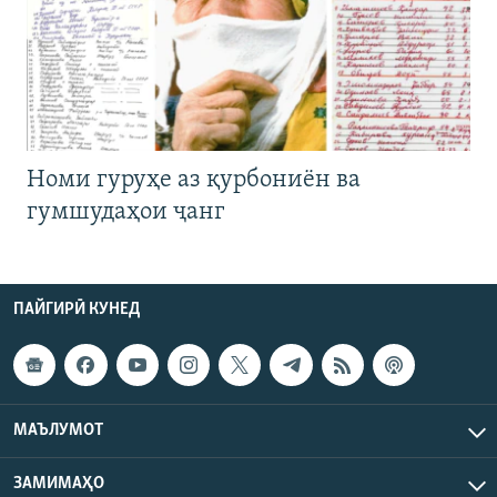
Номи гуруҳе аз қурбониён ва
гумшудаҳои ҷанг
ПАЙГИРӢ КУНЕД
МАЪЛУМОТ
ЗАМИМАҲО