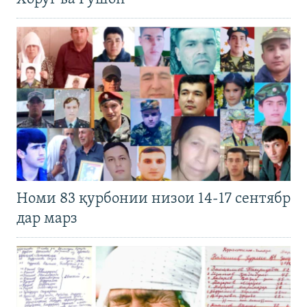
Номи 83 қурбонии низои 14-17 сентябр
дар марз