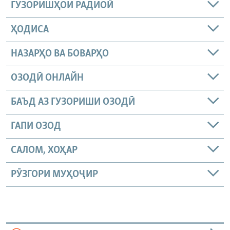
ГУЗОРИШҲОИ РАДИОӢ
ҲОДИСА
НАЗАРҲО ВА БОВАРҲО
ОЗОДӢ ОНЛАЙН
БАЪД АЗ ГУЗОРИШИ ОЗОДӢ
ГАПИ ОЗОД
САЛОМ, ХОҲАР
РӮЗГОРИ МУҲОҶИР