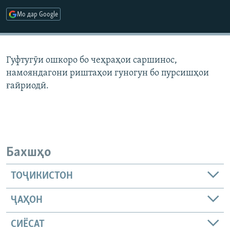
ГУЗОРИШҲОИ РАДИОӢ
Мо дар Google
Русский
ПАЙГИРӢ КУНЕД
Гуфтугӯи ошкоро бо чеҳраҳои саршинос,
намояндагони риштаҳои гуногун бо пурсишҳои
ғайриодӣ.
Ҳамаи сомонаҳои RFE/RL
Бахшҳо
ТОҶИКИСТОН
ҶАҲОН
СИЁСАТ