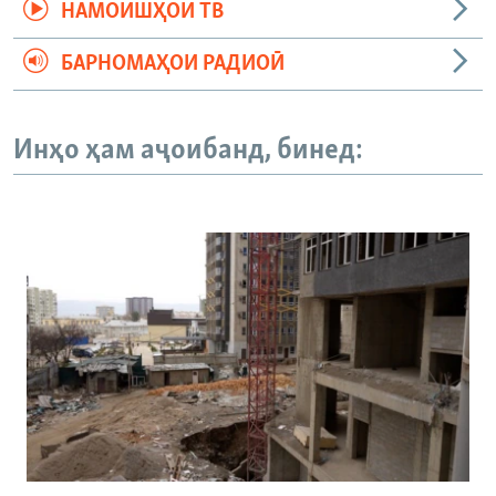
НАМОИШҲОИ ТВ
БАРНОМАҲОИ РАДИОӢ
Инҳо ҳам аҷоибанд, бинед: