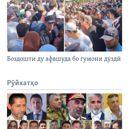
Боздошти ду афвшуда бо гумони дуздӣ
Рӯйхатҳо