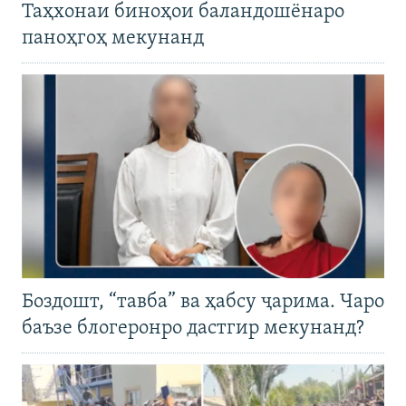
Таҳхонаи биноҳои баландошёнаро
паноҳгоҳ мекунанд
Боздошт, “тавба” ва ҳабсу ҷарима. Чаро
баъзе блогеронро дастгир мекунанд?