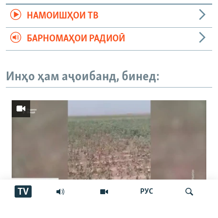
НАМОИШҲОИ ТВ
БАРНОМАҲОИ РАДИОӢ
Инҳо ҳам аҷоибанд, бинед:
TV
РУС