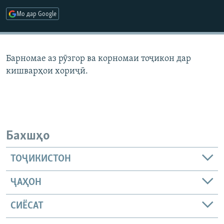
ГУЗОРИШҲОИ РАДИОӢ
Мо дар Google
Русский
ПАЙГИРӢ КУНЕД
Барномае аз рӯзгор ва корномаи тоҷикон дар
кишварҳои хориҷӣ.
Ҳамаи сомонаҳои RFE/RL
Бахшҳо
ТОҶИКИСТОН
ҶАҲОН
СИЁСАТ