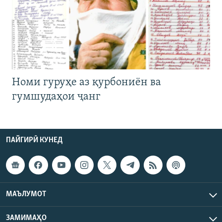
Номи гуруҳе аз қурбониён ва
гумшудаҳои ҷанг
ПАЙГИРӢ КУНЕД
МАЪЛУМОТ
ЗАМИМАҲО