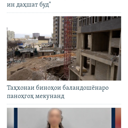
ин даҳшат буд"
Таҳхонаи биноҳои баландошёнаро
паноҳгоҳ мекунанд