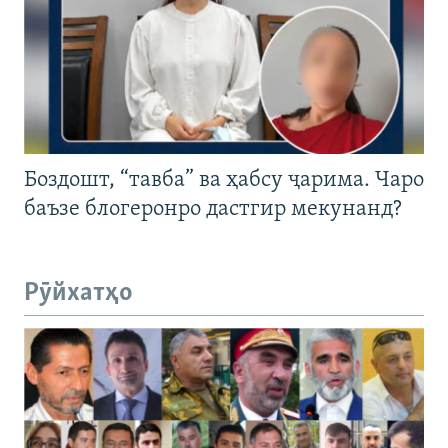
Боздошт, “тавба” ва ҳабсу ҷарима. Чаро
баъзе блогеронро дастгир мекунанд?
Рӯйхатҳо