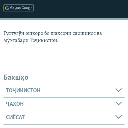
ГУЗОРИШҲОИ РАДИОӢ
Мо дар Google
Русский
ПАЙГИРӢ КУНЕД
Гуфтугӯи ошкоро бо шахсони саршинос ва
мӯътабари Тоҷикистон.
Ҳамаи сомонаҳои RFE/RL
Бахшҳо
ТОҶИКИСТОН
ҶАҲОН
СИЁСАТ