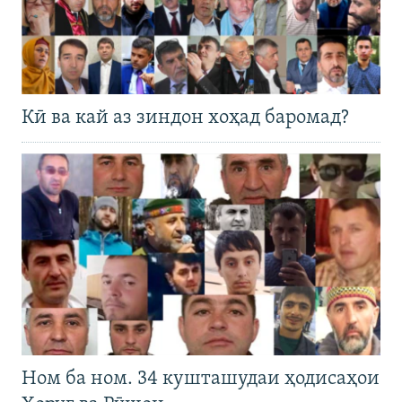
Кӣ ва кай аз зиндон хоҳад баромад?
Ном ба ном. 34 кушташудаи ҳодисаҳои