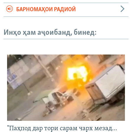
БАРНОМАҲОИ РАДИОӢ
Инҳо ҳам аҷоибанд, бинед:
"Паҳпод дар тори сарам чарх мезад…