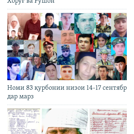
Хоруғ ва Рӯшон
Номи 83 қурбонии низои 14-17 сентябр
дар марз