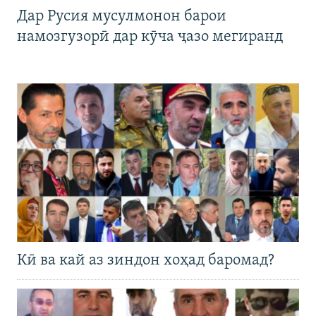
Дар Русия мусулмонон барои
намозгузорӣ дар кӯча ҷазо мегиранд
Кӣ ва кай аз зиндон хоҳад баромад?