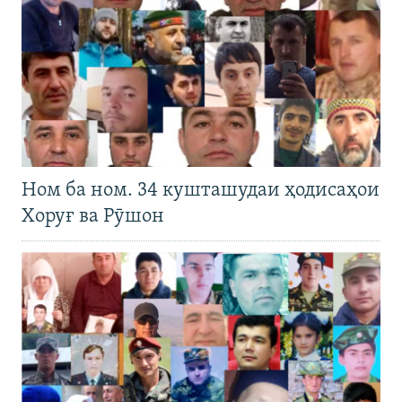
Ном ба ном. 34 кушташудаи ҳодисаҳои
Хоруғ ва Рӯшон