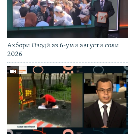
Ахбори Озодӣ аз 6-уми августи соли
2026