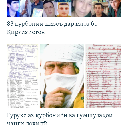
83 қурбонии низоъ дар марз бо
Қирғизистон
Гурӯҳе аз қурбониён ва гумшудаҳои
ҷанги дохилӣ