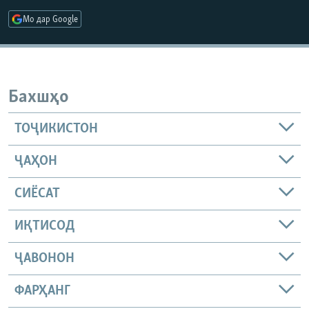
ГУЗОРИШҲОИ РАДИОӢ
Мо дар Google
Русский
ПАЙГИРӢ КУНЕД
Бахшҳо
ТОҶИКИСТОН
Ҳамаи сомонаҳои RFE/RL
ҶАҲОН
СИЁСАТ
ИҚТИСОД
ҶАВОНОН
ФАРҲАНГ