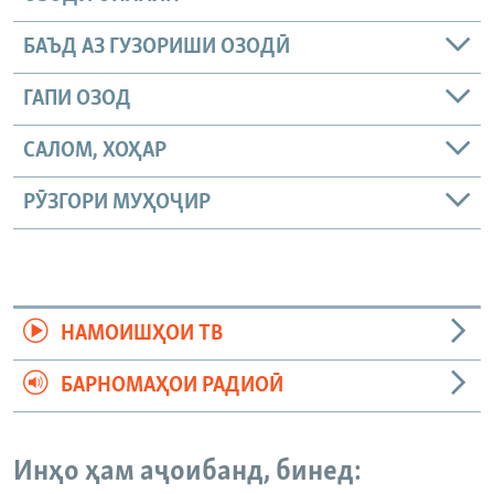
БАЪД АЗ ГУЗОРИШИ ОЗОДӢ
ГАПИ ОЗОД
САЛОМ, ХОҲАР
РӮЗГОРИ МУҲОҶИР
НАМОИШҲОИ ТВ
БАРНОМАҲОИ РАДИОӢ
Инҳо ҳам аҷоибанд, бинед: