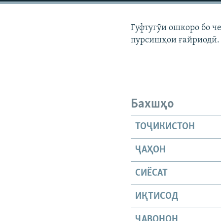
ГУЗОРИШҲОИ РАДИОӢ
Гуфтугӯи ошкоро бо ч
пурсишҳои ғайриодӣ.
Бахшҳо
ТОҶИКИСТОН
ҶАҲОН
СИЁСАТ
ИҚТИСОД
ҶАВОНОН