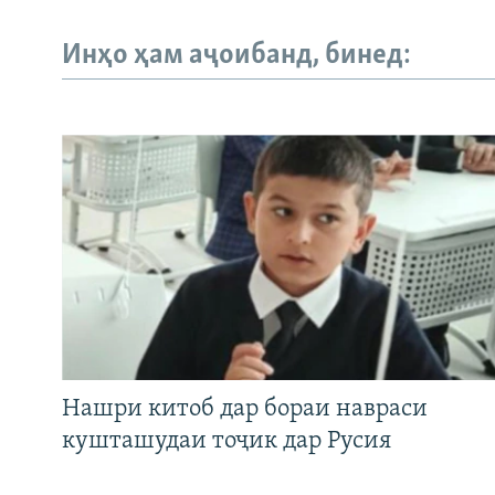
Инҳо ҳам аҷоибанд, бинед:
Нашри китоб дар бораи навраси
кушташудаи тоҷик дар Русия