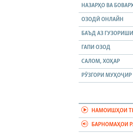
НАЗАРҲО ВА БОВАР
ОЗОДӢ ОНЛАЙН
БАЪД АЗ ГУЗОРИШ
ГАПИ ОЗОД
САЛОМ, ХОҲАР
РӮЗГОРИ МУҲОҶИР
НАМОИШҲОИ Т
БАРНОМАҲОИ 