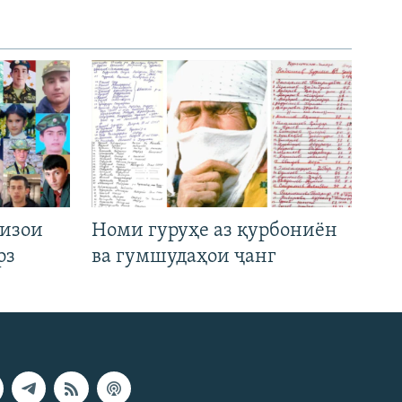
низои
Номи гуруҳе аз қурбониён
рз
ва гумшудаҳои ҷанг