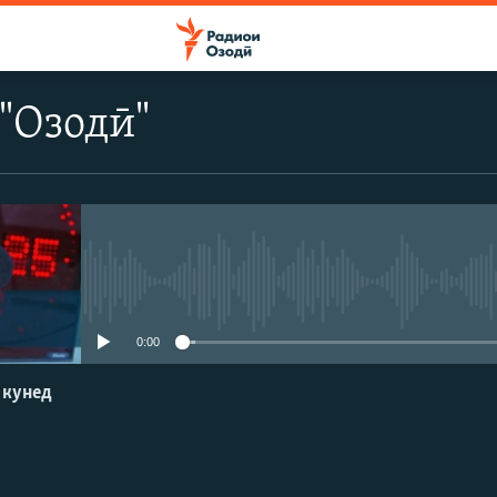
"Озодӣ"
Феълан кор намекунад
0:00
 кунед