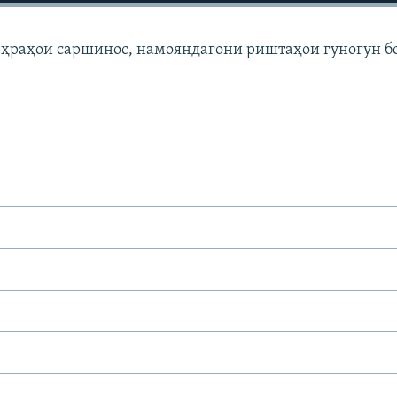
еҳраҳои саршинос, намояндагони риштаҳои гуногун б