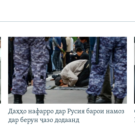
Даҳҳо нафарро дар Русия барои намоз
дар берун ҷазо додаанд