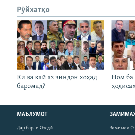
Рӯйхатҳо
Кӣ ва кай аз зиндон хоҳад
Ном ба
баромад?
ҳодиса
МАЪЛУМОТ
ЗАМИМА
Русский
Дар бораи Озодӣ
Замимаи О
ПАЙГИРӢ КУНЕД