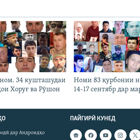
 ном. 34 кушташудаи
Номи 83 қурбонии 
ҳои Хоруғ ва Рӯшон
14-17 сентябр дар ма
ҲО
ПАЙГИРӢ КУНЕД
зодӣ дар Андроидҳо