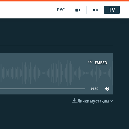
TV
РУС
EMBED
14:59
Линки мустақим
EMBED