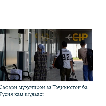
Сафари муҳоҷирон аз Тоҷикистон ба
Русия кам шудааст