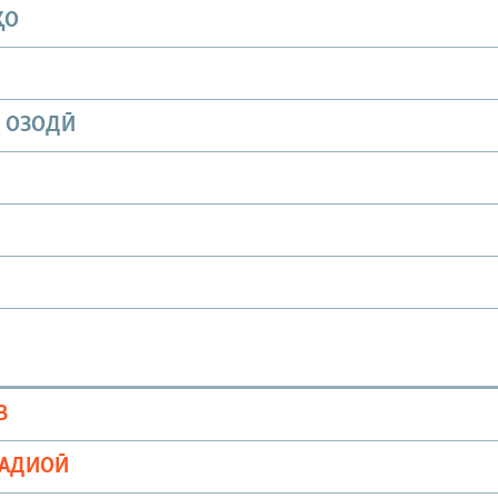
ҲО
И ОЗОДӢ
В
РАДИОӢ