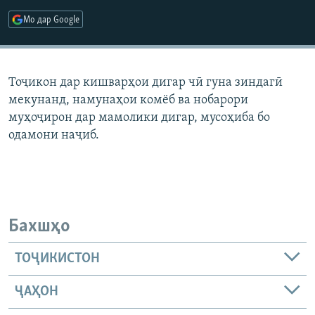
ГУЗОРИШҲОИ РАДИОӢ
Мо дар Google
Русский
ПАЙГИРӢ КУНЕД
Тоҷикон дар кишварҳои дигар чӣ гуна зиндагӣ
мекунанд, намунаҳои комёб ва нобарори
муҳоҷирон дар мамолики дигар, мусоҳиба бо
одамони наҷиб.
Ҳамаи сомонаҳои RFE/RL
Бахшҳо
ТОҶИКИСТОН
ҶАҲОН