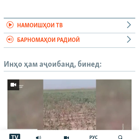
НАМОИШҲОИ ТВ
БАРНОМАҲОИ РАДИОӢ
Инҳо ҳам аҷоибанд, бинед:
TV
РУС