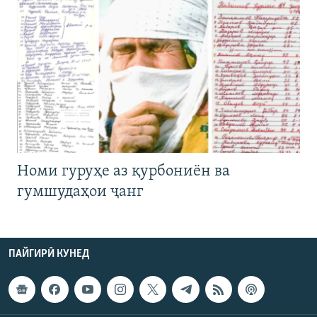
Номи гуруҳе аз қурбониён ва
гумшудаҳои ҷанг
ПАЙГИРӢ КУНЕД