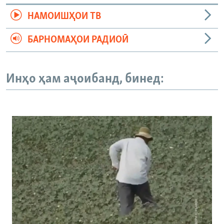
НАМОИШҲОИ ТВ
БАРНОМАҲОИ РАДИОӢ
Инҳо ҳам аҷоибанд, бинед: