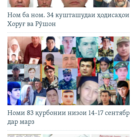
Ном ба ном. 34 кушташудаи ҳодисаҳои
Хоруғ ва Рӯшон
Номи 83 қурбонии низои 14-17 сентябр
дар марз