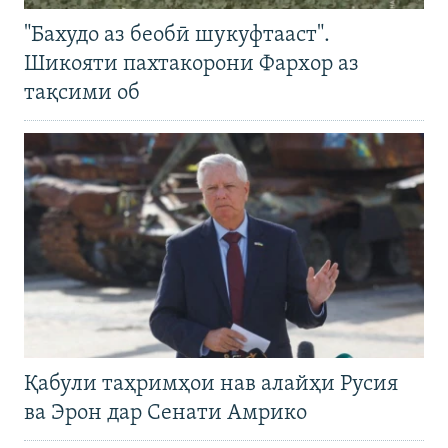
"Бахудо аз беобӣ шукуфтааст".
Шикояти пахтакорони Фархор аз
тақсими об
Қабули таҳримҳои нав алайҳи Русия
ва Эрон дар Сенати Амрико