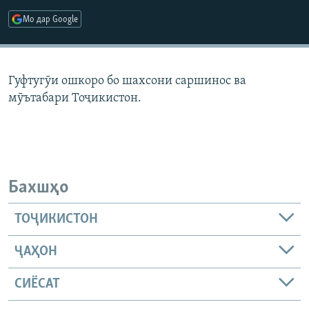
ГУЗОРИШҲОИ РАДИОӢ
Мо дар Google
Русский
ПАЙГИРӢ КУНЕД
Гуфтугӯи ошкоро бо шахсони саршинос ва
мӯътабари Тоҷикистон.
Ҳамаи сомонаҳои RFE/RL
Бахшҳо
ТОҶИКИСТОН
ҶАҲОН
СИЁСАТ