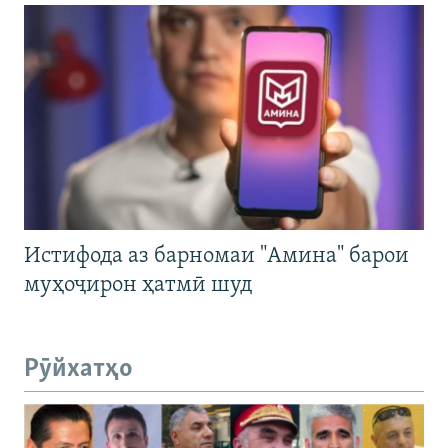
Истифода аз барномаи "Амина" барои
муҳоҷирон ҳатмӣ шуд
Рӯйхатҳо