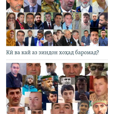
Кӣ ва кай аз зиндон хоҳад баромад?