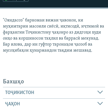
ГУЗОРИШҲОИ РАДИОӢ
Русский
"Ояндасоз" барномаи вижаи ҷавонон, ки
ПАЙГИРӢ КУНЕД
муҳимтарин масоили сиёсӣ, иқтисодӣ, иҷтимоӣ ва
фарҳангии Тоҷикистону ҷаҳонро аз дидгоҳи худи
онҳо ва коршиносон таҳлил ва баррасӣ мекунад.
Бар илова, дар ин гуфтор таронаҳои ҷаззоб ва
мусоҳибаҳои ҳунармандон тақдим мешавад.
Ҳамаи сомонаҳои RFE/RL
Бахшҳо
ТОҶИКИСТОН
ҶАҲОН