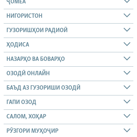
ҶОМEА
НИГОРИСТОН
ГУЗОРИШҲОИ РАДИОӢ
ҲОДИСА
НАЗАРҲО ВА БОВАРҲО
ОЗОДӢ ОНЛАЙН
БАЪД АЗ ГУЗОРИШИ ОЗОДӢ
ГАПИ ОЗОД
САЛОМ, ХОҲАР
РӮЗГОРИ МУҲОҶИР