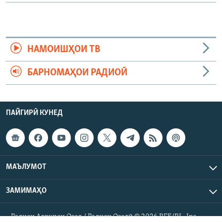
НАМОИШҲОИ ТВ
БАРНОМАҲОИ РАДИОӢ
ПАЙГИРӢ КУНЕД
МАЪЛУМОТ
ЗАМИМАҲО
Радиои Аврупои Озод / Радиои Озодӣ © 2026 RFE/RL. Inc.