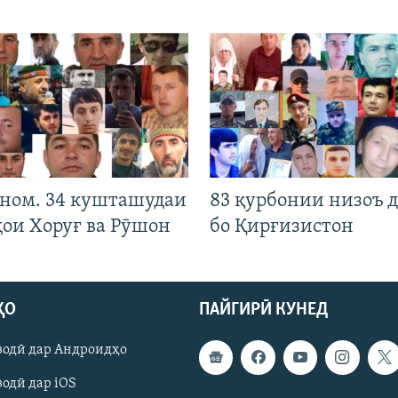
 ном. 34 кушташудаи
83 қурбонии низоъ д
ҳои Хоруғ ва Рӯшон
бо Қирғизистон
ҲО
ПАЙГИРӢ КУНЕД
зодӣ дар Андроидҳо
одӣ дар iOS