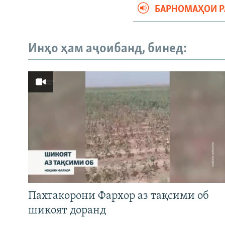
БАРНОМАҲОИ 
Инҳо ҳам аҷоибанд, бинед:
Пахтакорони Фархор аз тақсими об
шикоят доранд