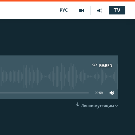
TV
РУС
EMBED
29:59
Линки мустақим
EMBED