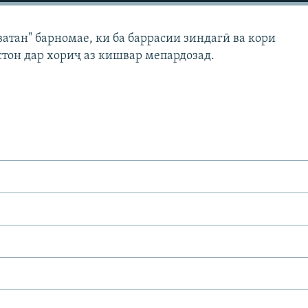
атан" барномае, ки ба баррасии зиндагӣ ва кори
тон дар хориҷ аз кишвар мепардозад.