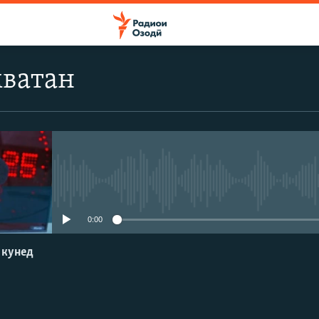
мватан
Феълан кор намекунад
0:00
 кунед