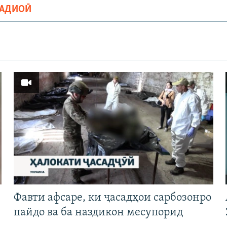
РАДИОӢ
Фавти афсаре, ки ҷасадҳои сарбозонро
пайдо ва ба наздикон месупорид