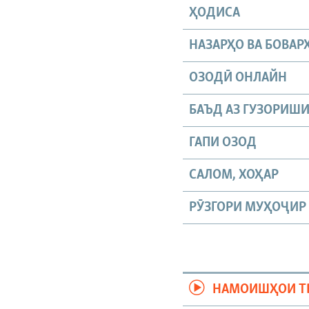
ҲОДИСА
НАЗАРҲО ВА БОВАР
ОЗОДӢ ОНЛАЙН
БАЪД АЗ ГУЗОРИШ
ГАПИ ОЗОД
САЛОМ, ХОҲАР
РӮЗГОРИ МУҲОҶИР
НАМОИШҲОИ Т