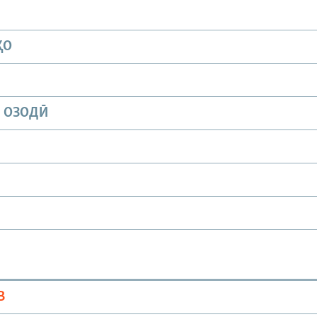
ҲО
И ОЗОДӢ
В