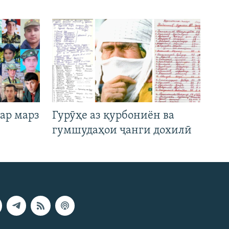
ар марз
Гурӯҳе аз қурбониён ва
гумшудаҳои ҷанги дохилӣ