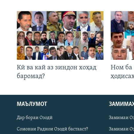
Кӣ ва кай аз зиндон хоҳад
Ном ба
баромад?
ҳодиса
МАЪЛУМОТ
ЗАМИМА
Русский
Дар бораи Озодӣ
Замимаи О
ПАЙГИРӢ КУНЕД
Сомонаи Радиои Озодӣ бастааст?
Замимаи Оз