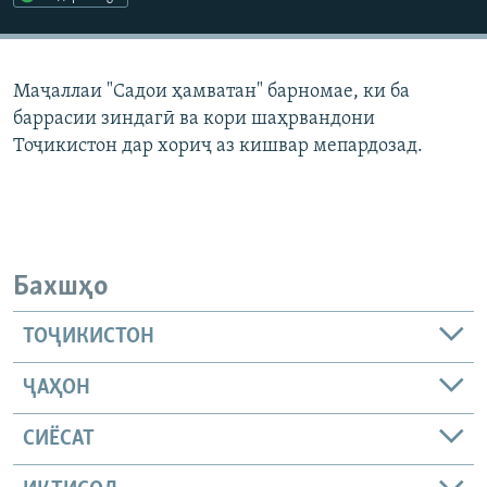
ГУЗОРИШҲОИ РАДИОӢ
Русский
Маҷаллаи "Садои ҳамватан" барномае, ки ба
ПАЙГИРӢ КУНЕД
баррасии зиндагӣ ва кори шаҳрвандони
Тоҷикистон дар хориҷ аз кишвар мепардозад.
Ҳамаи сомонаҳои RFE/RL
Бахшҳо
ТОҶИКИСТОН
ҶАҲОН
СИЁСАТ