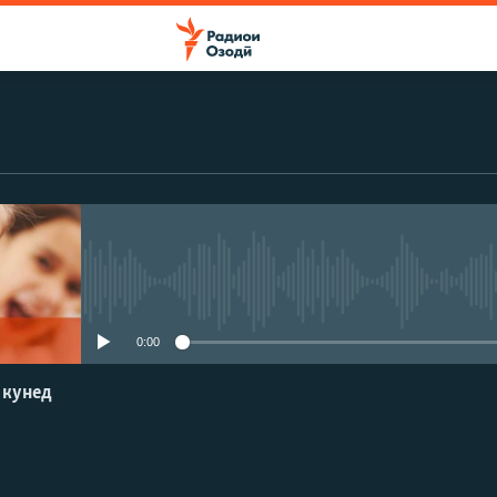
Феълан кор намекунад
0:00
 кунед