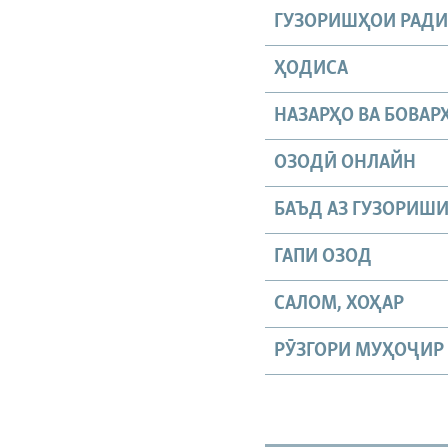
ГУЗОРИШҲОИ РАД
ҲОДИСА
НАЗАРҲО ВА БОВАР
ОЗОДӢ ОНЛАЙН
БАЪД АЗ ГУЗОРИШ
ГАПИ ОЗОД
САЛОМ, ХОҲАР
РӮЗГОРИ МУҲОҶИР