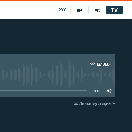
TV
РУС
EMBED
29:59
Линки мустақим
EMBED