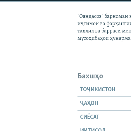
ГУЗОРИШҲОИ РАДИОӢ
"Ояндасоз" барномаи 
иҷтимоӣ ва фарҳангии
таҳлил ва баррасӣ мек
мусоҳибаҳои ҳунарма
Бахшҳо
ТОҶИКИСТОН
ҶАҲОН
СИЁСАТ
ИҚТИСОД