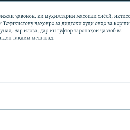
вижаи ҷавонон, ки муҳимтарин масоили сиёсӣ, иқтис
 Тоҷикистону ҷаҳонро аз дидгоҳи худи онҳо ва корш
унад. Бар илова, дар ин гуфтор таронаҳои ҷаззоб ва
ндон тақдим мешавад.