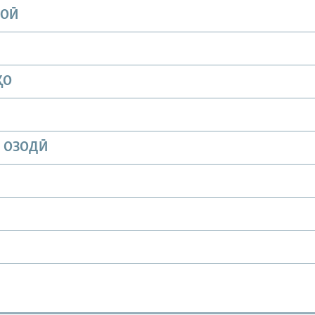
ИОӢ
ҲО
И ОЗОДӢ