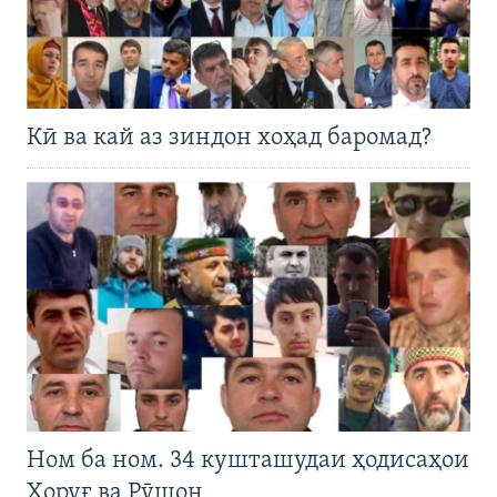
Кӣ ва кай аз зиндон хоҳад баромад?
Ном ба ном. 34 кушташудаи ҳодисаҳои
Хоруғ ва Рӯшон