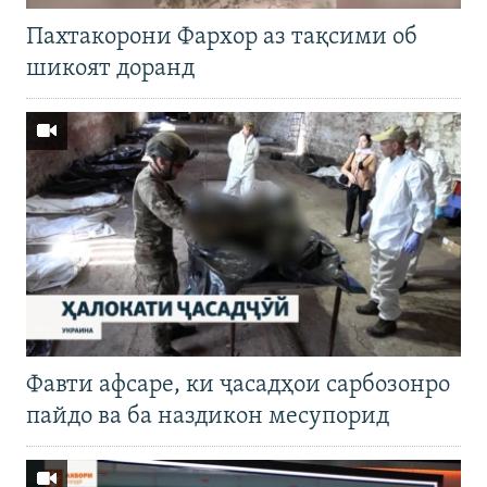
Пахтакорони Фархор аз тақсими об
шикоят доранд
Фавти афсаре, ки ҷасадҳои сарбозонро
пайдо ва ба наздикон месупорид