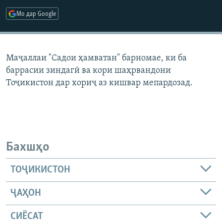
ГУЗОРИШҲОИ РАДИОӢ
Мо дар Google
Русский
ПАЙГИРӢ КУНЕД
Маҷаллаи "Садои ҳамватан" барномае, ки ба
баррасии зиндагӣ ва кори шаҳрвандони
Тоҷикистон дар хориҷ аз кишвар мепардозад.
Ҳамаи сомонаҳои RFE/RL
Бахшҳо
ТОҶИКИСТОН
ҶАҲОН
СИЁСАТ