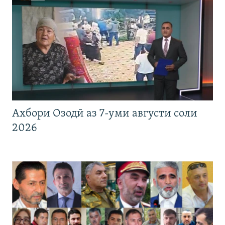
Ахбори Озодӣ аз 7-уми августи соли
2026