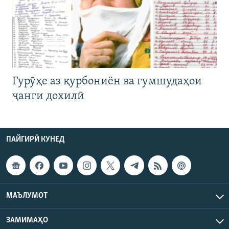
Гурӯҳе аз қурбониён ва гумшудаҳои
ҷанги дохилӣ
ПАЙГИРӢ КУНЕД
МАЪЛУМОТ
ЗАМИМАҲО