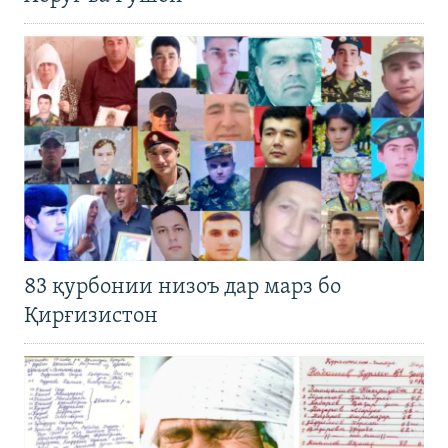
83 қурбонии низоъ дар марз бо
Қирғизистон