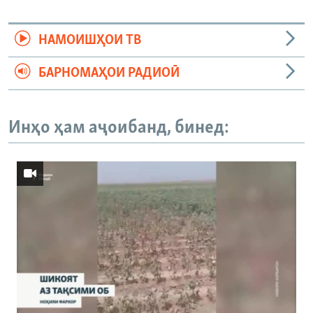
НАМОИШҲОИ ТВ
БАРНОМАҲОИ РАДИОӢ
Инҳо ҳам аҷоибанд, бинед: