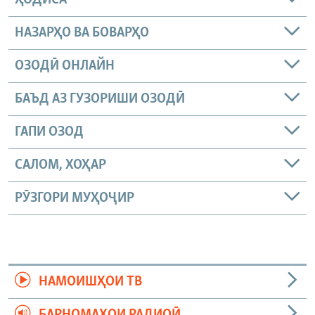
НАЗАРҲО ВА БОВАРҲО
ОЗОДӢ ОНЛАЙН
БАЪД АЗ ГУЗОРИШИ ОЗОДӢ
ГАПИ ОЗОД
САЛОМ, ХОҲАР
РӮЗГОРИ МУҲОҶИР
НАМОИШҲОИ ТВ
БАРНОМАҲОИ РАДИОӢ