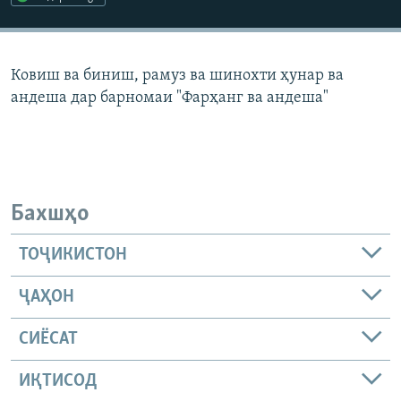
ГУЗОРИШҲОИ РАДИОӢ
Русский
Ковиш ва биниш, рамуз ва шинохти ҳунар ва
ПАЙГИРӢ КУНЕД
андеша дар барномаи "Фарҳанг ва андеша"
Ҳамаи сомонаҳои RFE/RL
Бахшҳо
ТОҶИКИСТОН
ҶАҲОН
СИЁСАТ
ИҚТИСОД