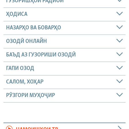
ГУЗОРИШҲОИ РАДИОӢ
ҲОДИСА
НАЗАРҲО ВА БОВАРҲО
ОЗОДӢ ОНЛАЙН
БАЪД АЗ ГУЗОРИШИ ОЗОДӢ
ГАПИ ОЗОД
САЛОМ, ХОҲАР
РӮЗГОРИ МУҲОҶИР