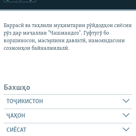
ГУЗОРИШҲОИ РАДИОӢ
Русский
Баррасӣ ва таҳлили муҳимтарин рӯйдодҳои сиёсии
ПАЙГИРӢ КУНЕД
рӯз дар маҷаллаи "Чашмандоз". Гуфтугӯ бо
коршиносон, масъулини давлатӣ, намояндагони
созмонҳои байналмилалӣ.
Ҳамаи сомонаҳои RFE/RL
Бахшҳо
ТОҶИКИСТОН
ҶАҲОН
СИЁСАТ