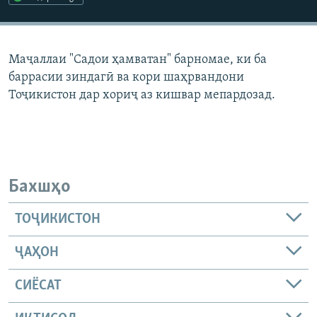
ГУЗОРИШҲОИ РАДИОӢ
Русский
Маҷаллаи "Садои ҳамватан" барномае, ки ба
ПАЙГИРӢ КУНЕД
баррасии зиндагӣ ва кори шаҳрвандони
Тоҷикистон дар хориҷ аз кишвар мепардозад.
Ҳамаи сомонаҳои RFE/RL
Бахшҳо
ТОҶИКИСТОН
ҶАҲОН
СИЁСАТ