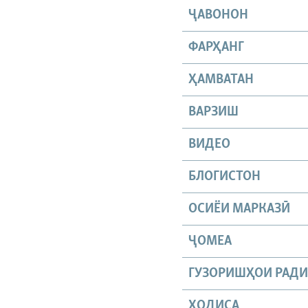
ҶАВОНОН
ФАРҲАНГ
ҲАМВАТАН
ВАРЗИШ
ВИДЕО
БЛОГИСТОН
ОСИЁИ МАРКАЗӢ
ҶОМEА
ГУЗОРИШҲОИ РАД
ҲОДИСА