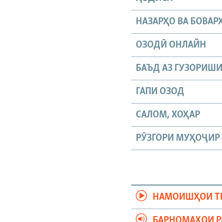
НАЗАРҲО ВА БОВАР
ОЗОДӢ ОНЛАЙН
БАЪД АЗ ГУЗОРИШ
ГАПИ ОЗОД
САЛОМ, ХОҲАР
РӮЗГОРИ МУҲОҶИР
НАМОИШҲОИ Т
БАРНОМАҲОИ 