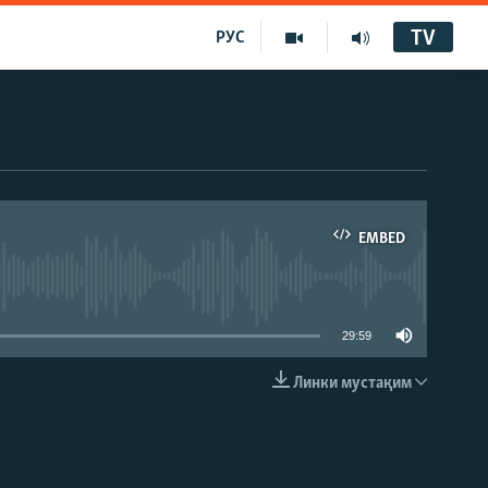
TV
РУС
EMBED
29:59
Линки мустақим
EMBED