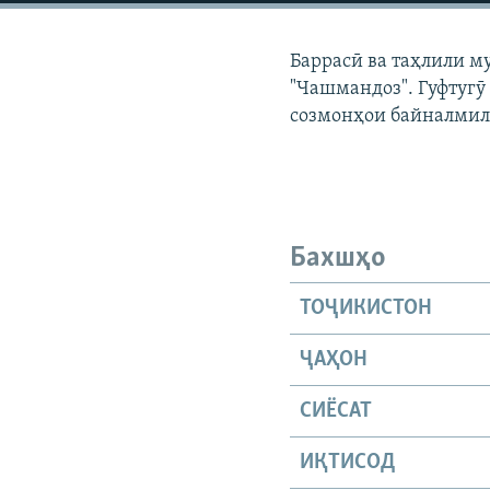
ГУЗОРИШҲОИ РАДИОӢ
Баррасӣ ва таҳлили м
"Чашмандоз". Гуфтугӯ
созмонҳои байналмил
Бахшҳо
ТОҶИКИСТОН
ҶАҲОН
СИЁСАТ
ИҚТИСОД