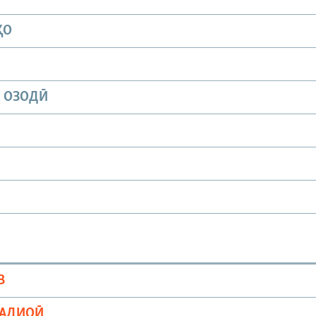
ҲО
И ОЗОДӢ
В
РАДИОӢ