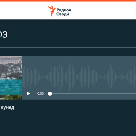
оз
Феълан кор намекунад
0:00
 кунед