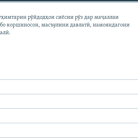
уҳимтарин рӯйдодҳои сиёсии рӯз дар маҷаллаи
 бо коршиносон, масъулини давлатӣ, намояндагони
алӣ.