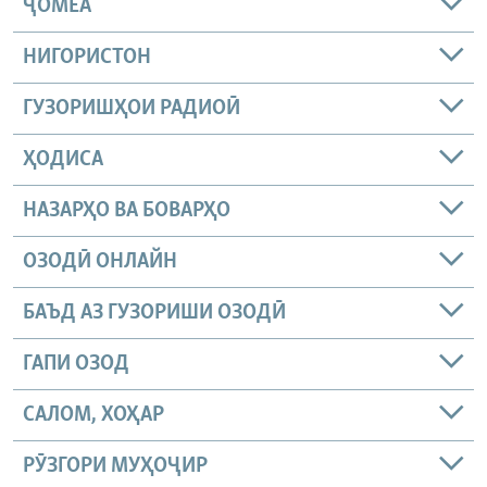
ҶОМEА
НИГОРИСТОН
ГУЗОРИШҲОИ РАДИОӢ
ҲОДИСА
НАЗАРҲО ВА БОВАРҲО
ОЗОДӢ ОНЛАЙН
БАЪД АЗ ГУЗОРИШИ ОЗОДӢ
ГАПИ ОЗОД
САЛОМ, ХОҲАР
РӮЗГОРИ МУҲОҶИР