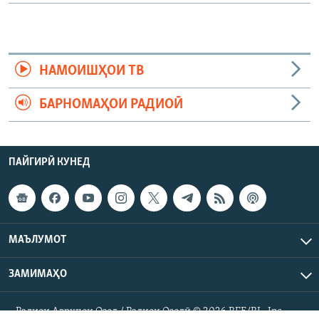
НАМОИШҲОИ ТВ
БАРНОМАҲОИ РАДИОӢ
ПАЙГИРӢ КУНЕД
МАЪЛУМОТ
ЗАМИМАҲО
Радиои Аврупои Озод / Радиои Озодӣ © 2026 RFE/RL. Inc.