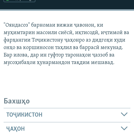
ГУЗОРИШҲОИ РАДИОӢ
Русский
"Ояндасоз" барномаи вижаи ҷавонон, ки
ПАЙГИРӢ КУНЕД
муҳимтарин масоили сиёсӣ, иқтисодӣ, иҷтимоӣ ва
фарҳангии Тоҷикистону ҷаҳонро аз дидгоҳи худи
онҳо ва коршиносон таҳлил ва баррасӣ мекунад.
Бар илова, дар ин гуфтор таронаҳои ҷаззоб ва
мусоҳибаҳои ҳунармандон тақдим мешавад.
Ҳамаи сомонаҳои RFE/RL
Бахшҳо
ТОҶИКИСТОН
ҶАҲОН