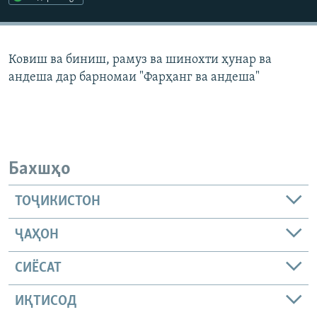
ГУЗОРИШҲОИ РАДИОӢ
Русский
Ковиш ва биниш, рамуз ва шинохти ҳунар ва
ПАЙГИРӢ КУНЕД
андеша дар барномаи "Фарҳанг ва андеша"
Ҳамаи сомонаҳои RFE/RL
Бахшҳо
ТОҶИКИСТОН
ҶАҲОН
СИЁСАТ
ИҚТИСОД