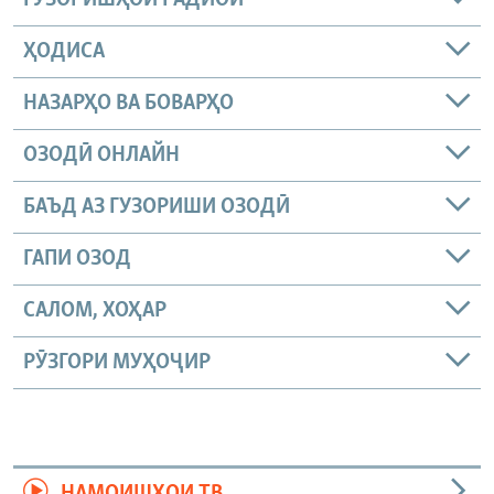
ҲОДИСА
НАЗАРҲО ВА БОВАРҲО
ОЗОДӢ ОНЛАЙН
БАЪД АЗ ГУЗОРИШИ ОЗОДӢ
ГАПИ ОЗОД
САЛОМ, ХОҲАР
РӮЗГОРИ МУҲОҶИР
НАМОИШҲОИ ТВ