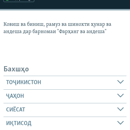
ГУЗОРИШҲОИ РАДИОӢ
Русский
Ковиш ва биниш, рамуз ва шинохти ҳунар ва
ПАЙГИРӢ КУНЕД
андеша дар барномаи "Фарҳанг ва андеша"
Ҳамаи сомонаҳои RFE/RL
Бахшҳо
ТОҶИКИСТОН
ҶАҲОН
СИЁСАТ
ИҚТИСОД