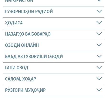
НИГОРИСТОН
ГУЗОРИШҲОИ РАДИОӢ
ҲОДИСА
НАЗАРҲО ВА БОВАРҲО
ОЗОДӢ ОНЛАЙН
БАЪД АЗ ГУЗОРИШИ ОЗОДӢ
ГАПИ ОЗОД
САЛОМ, ХОҲАР
РӮЗГОРИ МУҲОҶИР