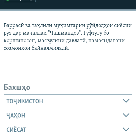
ГУЗОРИШҲОИ РАДИОӢ
Русский
Баррасӣ ва таҳлили муҳимтарин рӯйдодҳои сиёсии
ПАЙГИРӢ КУНЕД
рӯз дар маҷаллаи "Чашмандоз". Гуфтугӯ бо
коршиносон, масъулини давлатӣ, намояндагони
созмонҳои байналмилалӣ.
Ҳамаи сомонаҳои RFE/RL
Бахшҳо
ТОҶИКИСТОН
ҶАҲОН
СИЁСАТ