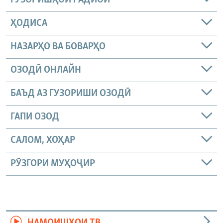
ҲОДИСА
НАЗАРҲО ВА БОВАРҲО
ОЗОДӢ ОНЛАЙН
БАЪД АЗ ГУЗОРИШИ ОЗОДӢ
ГАПИ ОЗОД
САЛОМ, ХОҲАР
РӮЗГОРИ МУҲОҶИР
НАМОИШҲОИ ТВ