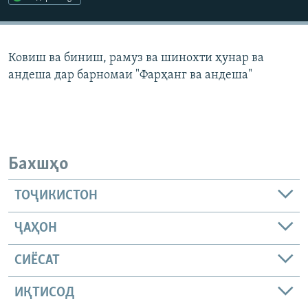
ГУЗОРИШҲОИ РАДИОӢ
Русский
Ковиш ва биниш, рамуз ва шинохти ҳунар ва
ПАЙГИРӢ КУНЕД
андеша дар барномаи "Фарҳанг ва андеша"
Ҳамаи сомонаҳои RFE/RL
Бахшҳо
ТОҶИКИСТОН
ҶАҲОН
СИЁСАТ
ИҚТИСОД