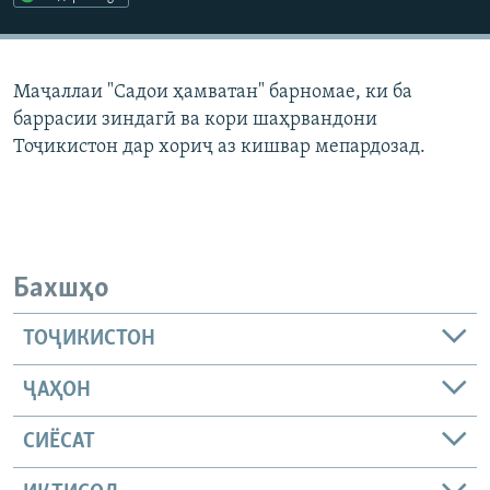
ГУЗОРИШҲОИ РАДИОӢ
Русский
Маҷаллаи "Садои ҳамватан" барномае, ки ба
ПАЙГИРӢ КУНЕД
баррасии зиндагӣ ва кори шаҳрвандони
Тоҷикистон дар хориҷ аз кишвар мепардозад.
Ҳамаи сомонаҳои RFE/RL
Бахшҳо
ТОҶИКИСТОН
ҶАҲОН
СИЁСАТ