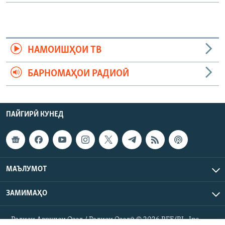
НАМОИШҲОИ ТВ
БАРНОМАҲОИ РАДИОӢ
ПАЙГИРӢ КУНЕД
МАЪЛУМОТ
ЗАМИМАҲО
Радиои Аврупои Озод / Радиои Озодӣ © 2026 RFE/RL. Inc.