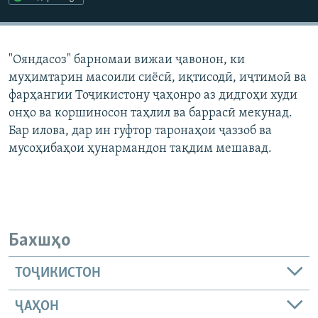
ГУЗОРИШҲОИ РАДИОӢ
Русский
"Ояндасоз" барномаи вижаи ҷавонон, ки
ПАЙГИРӢ КУНЕД
муҳимтарин масоили сиёсӣ, иқтисодӣ, иҷтимоӣ ва
фарҳангии Тоҷикистону ҷаҳонро аз дидгоҳи худи
онҳо ва коршиносон таҳлил ва баррасӣ мекунад.
Бар илова, дар ин гуфтор таронаҳои ҷаззоб ва
мусоҳибаҳои ҳунармандон тақдим мешавад.
Ҳамаи сомонаҳои RFE/RL
Бахшҳо
ТОҶИКИСТОН
ҶАҲОН