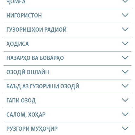
ҶОМEА
НИГОРИСТОН
ГУЗОРИШҲОИ РАДИОӢ
ҲОДИСА
НАЗАРҲО ВА БОВАРҲО
ОЗОДӢ ОНЛАЙН
БАЪД АЗ ГУЗОРИШИ ОЗОДӢ
ГАПИ ОЗОД
САЛОМ, ХОҲАР
РӮЗГОРИ МУҲОҶИР