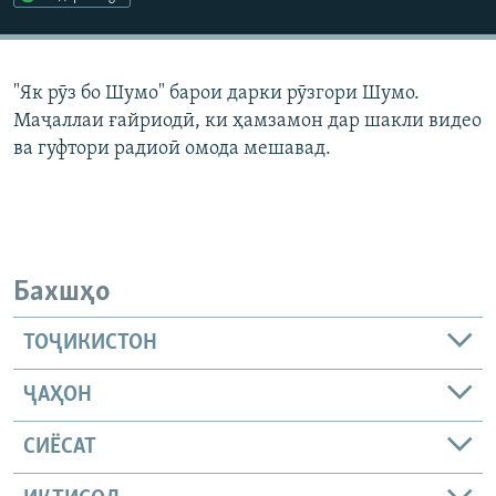
ГУЗОРИШҲОИ РАДИОӢ
Русский
"Як рӯз бо Шумо" барои дарки рӯзгори Шумо.
ПАЙГИРӢ КУНЕД
Маҷаллаи ғайриодӣ, ки ҳамзамон дар шакли видео
ва гуфтори радиоӣ омода мешавад.
Ҳамаи сомонаҳои RFE/RL
Бахшҳо
ТОҶИКИСТОН
ҶАҲОН
СИЁСАТ