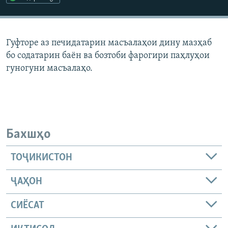
ГУЗОРИШҲОИ РАДИОӢ
Русский
Гуфторе аз печидатарин масъалаҳои дину мазҳаб
ПАЙГИРӢ КУНЕД
бо содатарин баён ва бозтоби фарогири паҳлуҳои
гуногуни масъалаҳо.
Ҳамаи сомонаҳои RFE/RL
Бахшҳо
ТОҶИКИСТОН
ҶАҲОН
СИЁСАТ