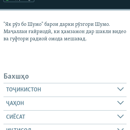
ГУЗОРИШҲОИ РАДИОӢ
Русский
"Як рӯз бо Шумо" барои дарки рӯзгори Шумо.
ПАЙГИРӢ КУНЕД
Маҷаллаи ғайриодӣ, ки ҳамзамон дар шакли видео
ва гуфтори радиоӣ омода мешавад.
Ҳамаи сомонаҳои RFE/RL
Бахшҳо
ТОҶИКИСТОН
ҶАҲОН
СИЁСАТ