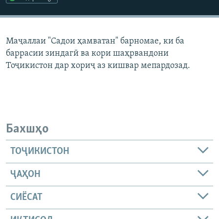
ГУЗОРИШҲОИ РАДИОӢ
Русский
Маҷаллаи "Садои ҳамватан" барномае, ки ба
ПАЙГИРӢ КУНЕД
баррасии зиндагӣ ва кори шаҳрвандони
Тоҷикистон дар хориҷ аз кишвар мепардозад.
Ҳамаи сомонаҳои RFE/RL
Бахшҳо
ТОҶИКИСТОН
ҶАҲОН
СИЁСАТ