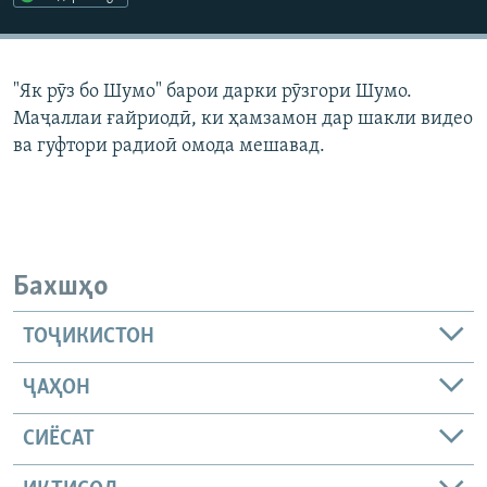
ГУЗОРИШҲОИ РАДИОӢ
Русский
"Як рӯз бо Шумо" барои дарки рӯзгори Шумо.
ПАЙГИРӢ КУНЕД
Маҷаллаи ғайриодӣ, ки ҳамзамон дар шакли видео
ва гуфтори радиоӣ омода мешавад.
Ҳамаи сомонаҳои RFE/RL
Бахшҳо
ТОҶИКИСТОН
ҶАҲОН
СИЁСАТ