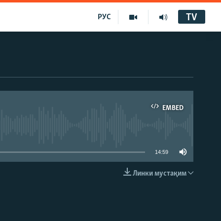
TV
РУС
EMBED
14:59
Линки мустақим
EMBED