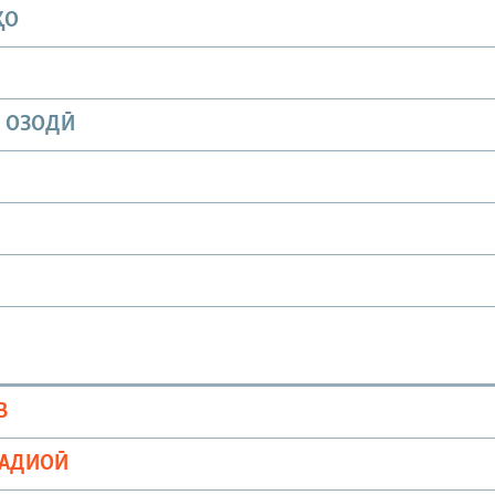
ҲО
И ОЗОДӢ
В
РАДИОӢ