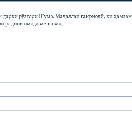
ои дарки рӯзгори Шумо. Маҷаллаи ғайриодӣ, ки ҳамза
ри радиоӣ омода мешавад.