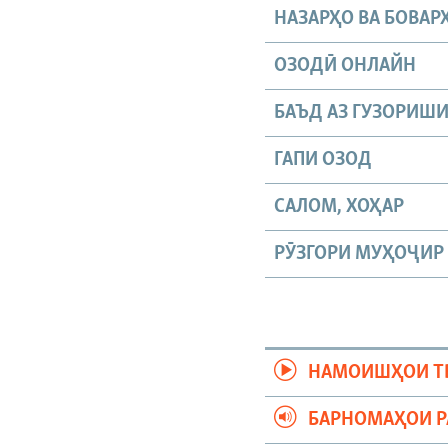
НАЗАРҲО ВА БОВАР
ОЗОДӢ ОНЛАЙН
БАЪД АЗ ГУЗОРИШ
ГАПИ ОЗОД
САЛОМ, ХОҲАР
РӮЗГОРИ МУҲОҶИР
НАМОИШҲОИ Т
БАРНОМАҲОИ 