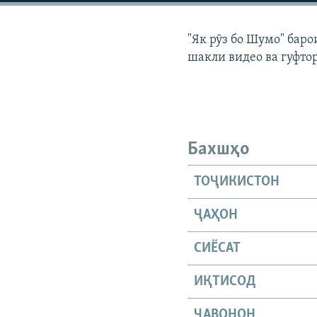
ГУЗОРИШҲОИ РАДИОӢ
"Як рӯз бо Шумо" бар
шакли видео ва гуфто
Бахшҳо
ТОҶИКИСТОН
ҶАҲОН
СИЁСАТ
ИҚТИСОД
ҶАВОНОН