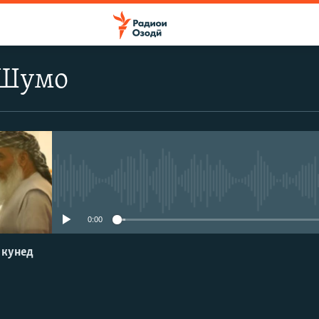
 Шумо
Феълан кор намекунад
0:00
 кунед