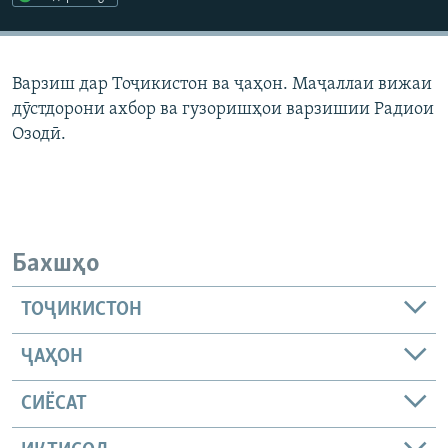
ГУЗОРИШҲОИ РАДИОӢ
Русский
Варзиш дар Тоҷикистон ва ҷаҳон. Маҷаллаи вижаи
ПАЙГИРӢ КУНЕД
дӯстдорони ахбор ва гузоришҳои варзишии Радиои
Озодӣ.
Ҳамаи сомонаҳои RFE/RL
Бахшҳо
ТОҶИКИСТОН
ҶАҲОН
СИЁСАТ