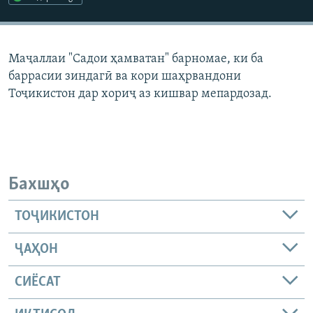
ГУЗОРИШҲОИ РАДИОӢ
Русский
Маҷаллаи "Садои ҳамватан" барномае, ки ба
ПАЙГИРӢ КУНЕД
баррасии зиндагӣ ва кори шаҳрвандони
Тоҷикистон дар хориҷ аз кишвар мепардозад.
Ҳамаи сомонаҳои RFE/RL
Бахшҳо
ТОҶИКИСТОН
ҶАҲОН
СИЁСАТ