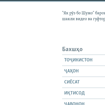
ГУЗОРИШҲОИ РАДИОӢ
"Як рӯз бо Шумо" бар
шакли видео ва гуфто
Бахшҳо
ТОҶИКИСТОН
ҶАҲОН
СИЁСАТ
ИҚТИСОД
ҶАВОНОН