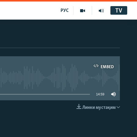
TV
РУС
EMBED
14:59
Линки мустақим
EMBED