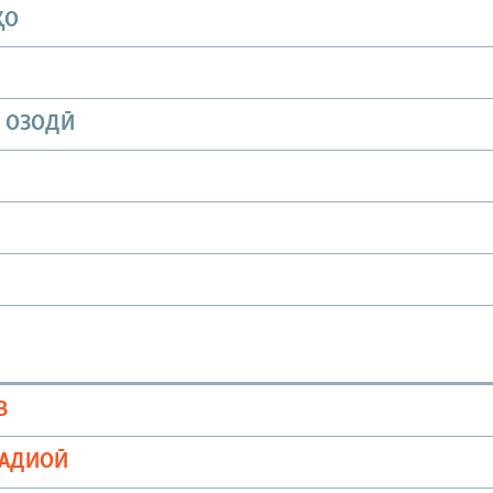
ҲО
И ОЗОДӢ
В
РАДИОӢ