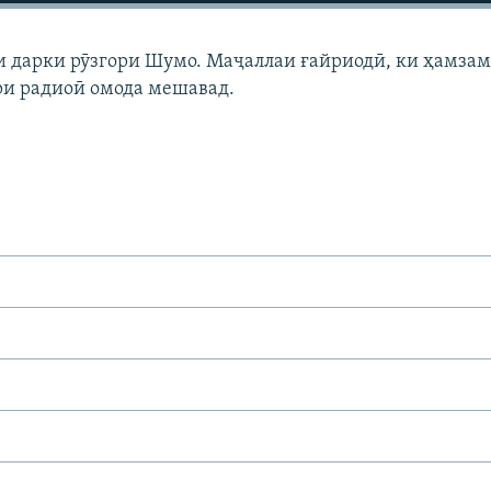
ои дарки рӯзгори Шумо. Маҷаллаи ғайриодӣ, ки ҳамза
ри радиоӣ омода мешавад.