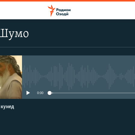
 Шумо
Феълан кор намекунад
0:00
 кунед