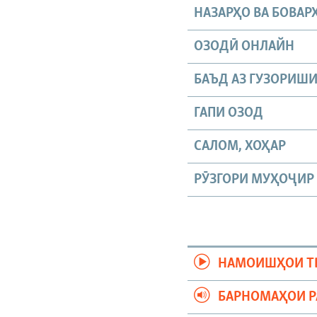
НАЗАРҲО ВА БОВАР
ОЗОДӢ ОНЛАЙН
БАЪД АЗ ГУЗОРИШ
ГАПИ ОЗОД
САЛОМ, ХОҲАР
РӮЗГОРИ МУҲОҶИР
НАМОИШҲОИ Т
БАРНОМАҲОИ 