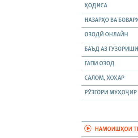
ҲОДИСА
НАЗАРҲО ВА БОВАР
ОЗОДӢ ОНЛАЙН
БАЪД АЗ ГУЗОРИШ
ГАПИ ОЗОД
САЛОМ, ХОҲАР
РӮЗГОРИ МУҲОҶИР
НАМОИШҲОИ Т