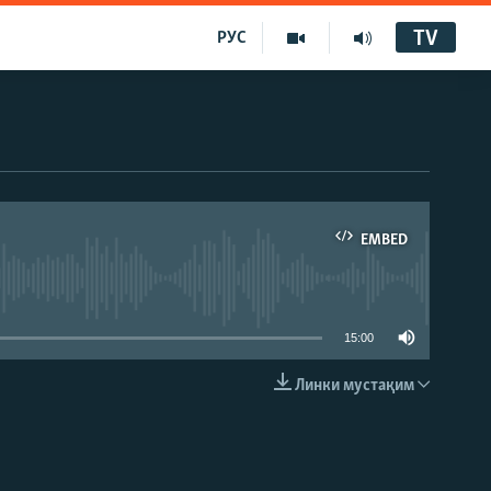
TV
РУС
EMBED
15:00
Линки мустақим
EMBED