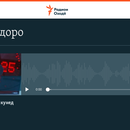
доро
Феълан кор намекунад
0:00
 кунед