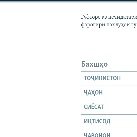
ГУЗОРИШҲОИ РАДИОӢ
Гуфторе аз печидатар
фарогири паҳлуҳои гу
Бахшҳо
ТОҶИКИСТОН
ҶАҲОН
СИЁСАТ
ИҚТИСОД
ҶАВОНОН