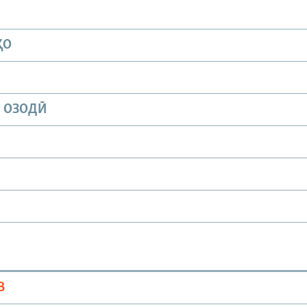
ҲО
И ОЗОДӢ
В