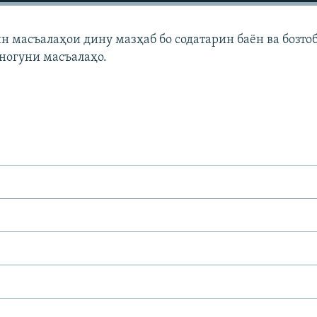
ин масъалаҳои дину мазҳаб бо содатарин баён ва бозто
ногуни масъалаҳо.